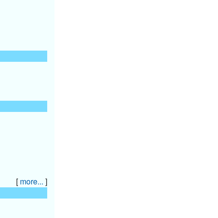
[
]
more...