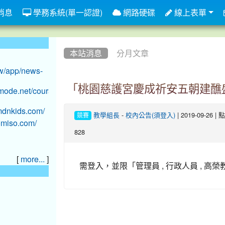
消息
學務系統(單一認證)
網路硬碟
線上表單
:::
本站消息
分月文章
「桃園慈護宮慶成祈安五朝建醮
-
| 2019-09-26 
教學組長
校內公告(須登入)
競賽
828
[
]
more...
需登入，並限「管理員 , 行政人員 , 高