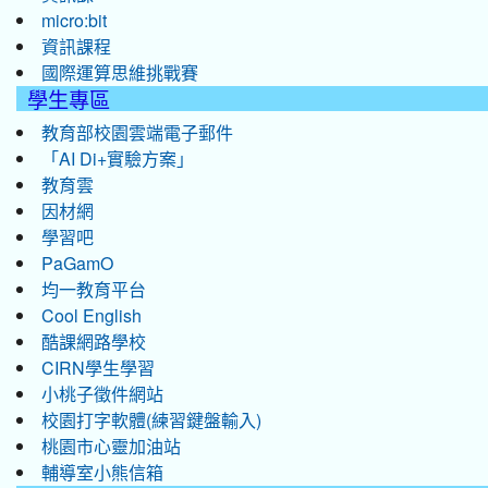
micro:bit
資訊課程
國際運算思維挑戰賽
學生專區
教育部校園雲端電子郵件
「AI Di+實驗方案」
教育雲
因材網
學習吧
PaGamO
均一教育平台
Cool English
酷課網路學校
CIRN學生學習
小桃子徵件網站
校園打字軟體(練習鍵盤輸入)
桃園市心靈加油站
輔導室小熊信箱