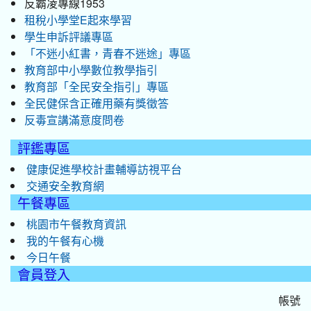
反霸凌專線1953
租稅小學堂E起來學習
學生申訴評議專區
「不迷小紅書，青春不迷途」專區
教育部中小學數位教學指引
教育部「全民安全指引」專區
全民健保含正確用藥有獎徵答
反毒宣講滿意度問卷
評鑑專區
健康促進學校計畫輔導訪視平台
交通安全教育網
午餐專區
桃園市午餐教育資訊
我的午餐有心機
今日午餐
會員登入
帳號