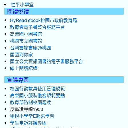
性平小學堂
閱讀悅讀
HyRead ebook桃園市政府教育局
教育雲電子書整合服務平台
高榮國小圖書館
桃園市立圖書館
台灣雲端書庫@桃園
國圖到你家
國立公共資訊圖書館電子書服務平台
線上閱讀認證
宣導專區
校園行動載具使用管理規範
高榮國小服裝儀容規範要點
教育部防制校園霸凌
反霸凌專線1953
租稅小學堂E起來學習
學生申訴評議專區