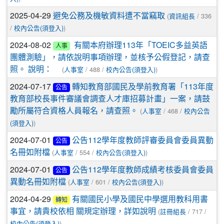
2025-04-29
(
/ 336
避免公務及機敏資料遭不當竊取
資訊組長
/
)
校內公告(須登入)
2024-08-02
有關本府辦理113年「TOEIC多益英語
人事
團體測驗」，請依說明事項辦理，並核予公假登記，請查
(
/ 488 /
)
照。 說明：
人事室
校內公告(須登入)
2024-07-17
轉知教育部國民及學前教育署「113年度
公告
教育部校長事件審議會調查人才庫招募計畫」一案，請鼓
(
/ 468 /
勵所屬符合資格人員報名，請查照。
人事室
校內公告
)
(須登入)
2024-07-01
公告112學年度教師評審委員會委員異動
公告
(
/ 554 /
)
名冊如附檔
人事室
校內公告(須登入)
2024-07-01
公告112學年度教師成績考核委員會委員
公告
(
/ 601 /
)
異動名冊如附檔
人事室
校內公告(須登入)
2024-04-29
有關國民小學及國民中學選用教科用書
轉知
(
/ 717 /
事宜，請貴校依相 關規定辦理，詳如說明
註冊組長
)
校內公告(須登入)