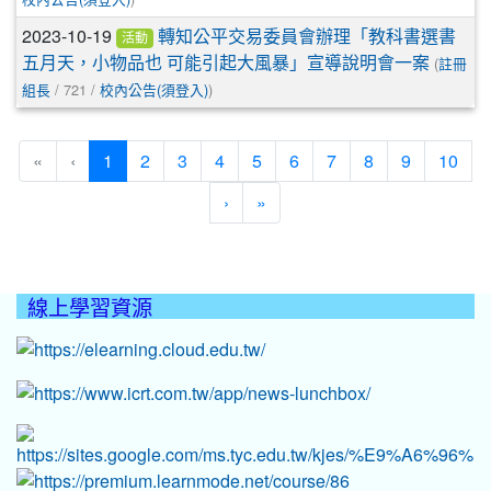
2023-10-19
轉知公平交易委員會辦理「教科書選書
活動
(
五月天，小物品也 可能引起大風暴」宣導說明會一案
註冊
/ 721 /
)
組長
校內公告(須登入)
(current)
«
‹
1
2
3
4
5
6
7
8
9
10
›
»
線上學習資源
:::