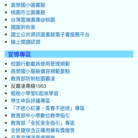
高榮國小圖書館
桃園市立圖書館
台灣雲端書庫@桃園
國圖到你家
國立公共資訊圖書館電子書服務平台
線上閱讀認證
宣導專區
校園行動載具使用管理規範
高榮國小服裝儀容規範要點
教育部防制校園霸凌
反霸凌專線1953
租稅小學堂E起來學習
學生申訴評議專區
「不迷小紅書，青春不迷途」專區
教育部中小學數位教學指引
教育部「全民安全指引」專區
全民健保含正確用藥有獎徵答
反毒宣講滿意度問卷