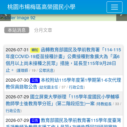
桃園市楊梅區高榮國民小學
:::
本站消息
分月文章
文章列表
2026-07-31
函轉教育部國民及學前教育署「114-115
轉知
年度COVID-19疫苗接種計畫」公費接種對象擴大為「滿6
個月以上尚未接種之民眾」措施，延長至115年9月28日
(
/ 19 /
)
止。
護理師
公眾訊息
2026-07-30
本校附幼115學年度第1學期第1-6次代理
公告
(
/ 37 /
)
教保員錄取公告
幼兒園主任
行政公告
2026-07-29
國立屏東大學辦理「115學年度國民小學輔導
(
/ 33 /
教師學士後教育學分班」(第二階段招生)一案
特教組長
)
行政公告
2026-07-29
教育部國民及學前教育署115學年度臺灣
公告