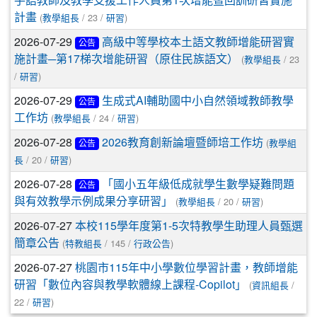
手語教師及教學支援工作人員第1次增能暨回訓研習實施
(
/ 23 /
)
計畫
教學組長
研習
2026-07-29
高級中等學校本土語文教師增能研習實
公告
(
/ 23
施計畫─第17梯次增能研習（原住民族語文）
教學組長
/
)
研習
2026-07-29
生成式AI輔助國中小自然領域教師教學
公告
(
/ 24 /
)
工作坊
教學組長
研習
2026-07-28
(
2026教育創新論壇暨師培工作坊
教學組
公告
/ 20 /
)
長
研習
2026-07-28
「國小五年級低成就學生數學疑難問題
公告
(
/ 20 /
)
與有效教學示例成果分享研習」
教學組長
研習
2026-07-27
本校115學年度第1-5次特教學生助理人員甄選
(
/ 145 /
)
簡章公告
特教組長
行政公告
2026-07-27
桃園市115年中小學數位學習計畫，教師增能
(
/
研習「數位內容與教學軟體線上課程-Copilot」
資訊組長
22 /
)
研習