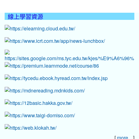
線上學習資源
:::
[
]
more...