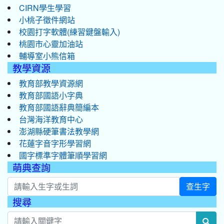
CIRN學生學習
小桃子徵件網站
校園打字軟體(練習鍵盤輸入)
桃園市心靈加油站
輔導室小熊信箱
教學資源
教育部教學資源網
教育部國語小字典
教育部國語辭典簡編本
台灣海洋教育中心
澎湖縣硬筆書法教學網
花蓮字音字形學習網
國字標準字體筆順學習網
萌典查詢
查生字
搜尋
:::
sea