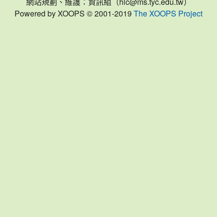
網站規劃、維護：資訊組（hlc@ms.tyc.edu.tw）
Powered by XOOPS © 2001-2019
The XOOPS Project