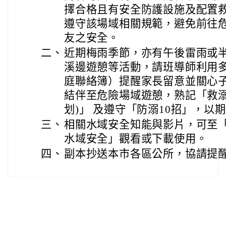
擇合格且有安全防護設施及配置
遵守該場域相關規範，避免前往
友之安全。
二、
近期梅雨季節，亦有午後雷雨或
溪邊遊憩等活動，請班導師利用
庭聯絡簿）提醒家長留意並關心
結伴至危險場域遊憩，熟記「救溺
划)」 及遵守「防溺10招」，以
三、
相關水域安全知能與影片，可至
水域安全」觀看或下載使用。
四、
副本抄送本市各區公所，協請提