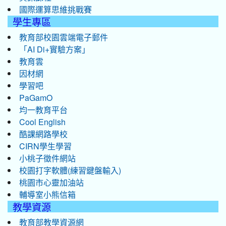
國際運算思維挑戰賽
學生專區
教育部校園雲端電子郵件
「AI Di+實驗方案」
教育雲
因材網
學習吧
PaGamO
均一教育平台
Cool English
酷課網路學校
CIRN學生學習
小桃子徵件網站
校園打字軟體(練習鍵盤輸入)
桃園市心靈加油站
輔導室小熊信箱
教學資源
教育部教學資源網