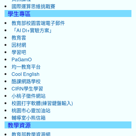
國際運算思維挑戰賽
學生專區
教育部校園雲端電子郵件
「AI Di+實驗方案」
教育雲
因材網
學習吧
PaGamO
均一教育平台
Cool English
酷課網路學校
CIRN學生學習
小桃子徵件網站
校園打字軟體(練習鍵盤輸入)
桃園市心靈加油站
輔導室小熊信箱
教學資源
教育部教學資源網