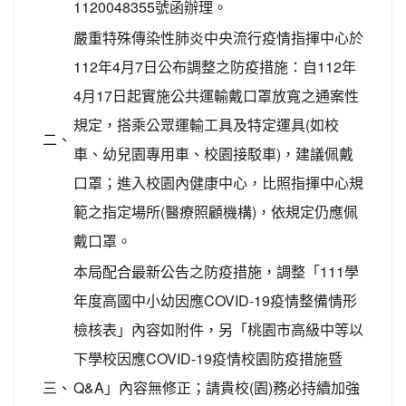
1120048355號函辦理。
嚴重特殊傳染性肺炎中央流行疫情指揮中心於
112年4月7日公布調整之防疫措施：自112年
4月17日起實施公共運輸戴口罩放寬之通案性
規定，搭乘公眾運輸工具及特定運具(如校
二、
車、幼兒園專用車、校園接駁車)，建議佩戴
口罩；進入校園內健康中心，比照指揮中心規
範之指定場所(醫療照顧機構)，依規定仍應佩
戴口罩。
本局配合最新公告之防疫措施，調整「111學
年度高國中小幼因應COVID-19疫情整備情形
檢核表」內容如附件，另「桃園市高級中等以
下學校因應COVID-19疫情校園防疫措施暨
三、
Q&A」內容無修正；請貴校(園)務必持續加強