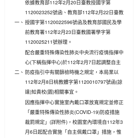
依據教育部112年2月20日臺教授國字第
1120023252號函、教育部112年2月22日臺教
一、
授國字第1120022596號函及教育部國民及學
前教育署112年2月23日臺教國署學字第
1120025211號辦理。
配合嚴重特殊傳染性肺炎中央流行疫情指揮中
心(下稱指揮中心)於112年2月7日起調整自主
二、
防疫指引中有關篩檢時機之規定，本局業以
112年2月8日桃教體字第1120010797號函(諒
達)知貴校(園)相關事宜。
因應指揮中心實施室內戴口罩放寬規定並修正
「嚴重特殊傳染性肺炎(COVID-19)防疫措施
裁罰規定」(詳附件)，校園室內環境自112年3
月6日起配合實施「自主佩戴口罩」措施，惟