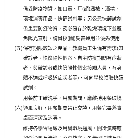
備妥防疫物資，如口罩、耳(額)溫槍、酒精、
環境消毒用品、快篩試劑等；另公費快篩試劑
係重要防疫物資，務必儲存於乾燥環境下並避
免陽光直射，請貴校(園)妥善運用並優先使用
(五)
保存期限較短之產品，教職員工生倘有需求(如
確診者、快篩陽性個案、自主防疫期間有症狀
者、與確診者或快篩陽性個案接觸人員，有身
體不適或呼吸道症狀者等)，可向學校領取快篩
試劑。
用餐前正確洗手，用餐期間，應維持用餐環境
(六)
通風良好，用餐期間禁止交談，用餐完畢落實
桌面清潔及消毒。
維持各學習場域及用餐環境通風，開冷氣時應
加強通風及清消；落實教室、各學習場域及相