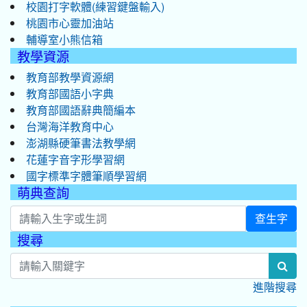
校園打字軟體(練習鍵盤輸入)
桃園市心靈加油站
輔導室小熊信箱
教學資源
教育部教學資源網
教育部國語小字典
教育部國語辭典簡編本
台灣海洋教育中心
澎湖縣硬筆書法教學網
花蓮字音字形學習網
國字標準字體筆順學習網
萌典查詢
查生字
搜尋
:::
sea
進階搜尋