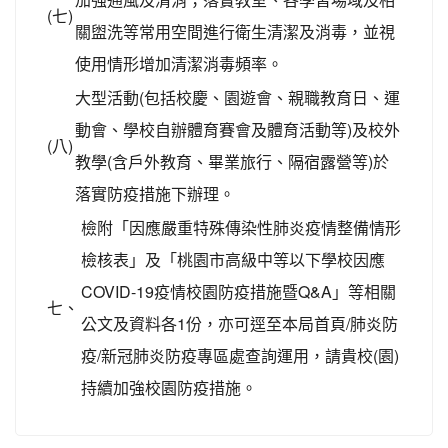
(七)
關盥洗等常用空間進行衛生清潔及消毒，並視
使用情形增加清潔消毒頻率。
大型活動(包括校慶、園遊會、親職教育日、運
動會、學校自辦體育賽會及體育活動等)及校外
(八)
教學(含戶外教育、畢業旅行、隔宿露營等)於
落實防疫措施下辦理。
檢附「因應嚴重特殊傳染性肺炎疫情整備情形
檢核表」及「桃園市高級中等以下學校因應
COVID-19疫情校園防疫措施暨Q&A」等相關
七、
公文及資料各1份，亦可逕至本局首頁/肺炎防
疫/新冠肺炎防疫專區處查詢運用，請貴校(園)
持續加強校園防疫措施。