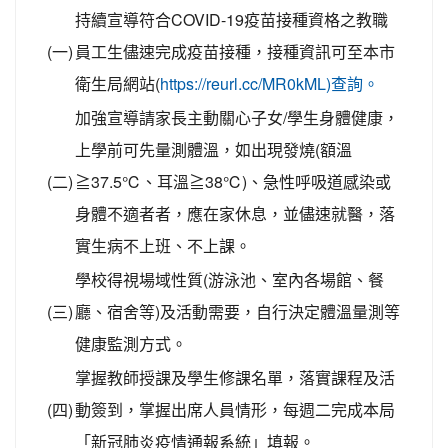
持續宣導符合COVID-19疫苗接種資格之教職
(一)
員工生儘速完成疫苗接種，接種資訊可至本市
衛生局網站(
https://reurl.cc/MR0kML)查詢。
加強宣導請家長主動關心子女/學生身體健康，
上學前可先量測體溫，如出現發燒(額溫
(二)
≧37.5℃、耳溫≧38℃)、急性呼吸道感染或
身體不適者者，應在家休息，並儘速就醫，落
實生病不上班、不上課。
學校得視場域性質(游泳池、室內各場館、餐
(三)
廳、宿舍等)及活動需要，自行決定體溫量測等
健康監測方式。
掌握教師授課及學生修課名單，落實課程及活
(四)
動簽到，掌握出席人員情形，每週二完成本局
「新冠肺炎疫情通報系統」填報。