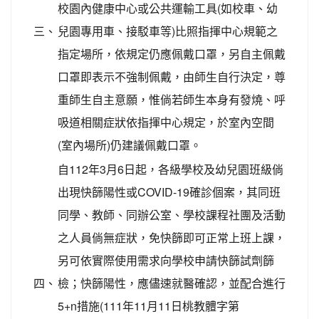
校園內健康中心或公共運輸工具(如校車、幼
三、
兒園專用車、接駁車等)比照指揮中心規範之
指定場所，依規定仍應佩戴口罩，另自主佩戴
口罩即表示不強制佩戴，由師生自行決定，尊
重師生自主意願，惟倘若師生本身有發燒、呼
吸道相關症狀依指揮中心規定，於室內空間
(室內場所)仍建議佩戴口罩。
自112年3月6日起，各級學校及幼兒園班級倘
出現快篩陽性或COVID-19確診個案，其同班
同學、教師、同辦公室、學校課程社團及活動
之人員倘無症狀，免快篩即可正常上班上課，
另可依實際使用需求向學校申請快篩試劑篩
四、
檢；快篩陽性，應儘速就醫確認，並配合進行
5+n措施(111年11月11日桃教體字第