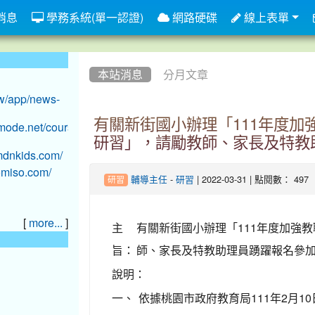
消息
學務系統(單一認證)
網路硬碟
線上表單
:::
本站消息
分月文章
有關新街國小辦理「111年度
研習」，請勵教師、家長及特教
-
| 2022-03-31 | 點閱數： 497
輔導主任
研習
研習
[
]
more...
主
有關新街國小辦理「111年度加強
旨：
師、家長及特教助理員踴躍報名參
說明：
一、
依據桃園市政府教育局111年2月10日