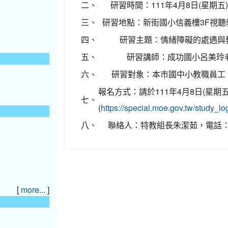
二、
研習時間：111年4月8日(星期五)
三、
研習地點：新街國小信義樓3F視聽教室
四、
研習主題：情緒障礙的處遇與
五、
研習講師：成功國小呂美玲
六、
研習對象：本市國中小教職員工
報名方式：請於111年4月8日(星
七、
(
https://special.moe.gov.tw/
八、
聯絡人：特教組長朱潔茹，電話：03-
[
]
more...