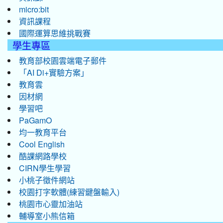
micro:bit
資訊課程
國際運算思維挑戰賽
學生專區
教育部校園雲端電子郵件
「AI Di+實驗方案」
教育雲
因材網
學習吧
PaGamO
均一教育平台
Cool English
酷課網路學校
CIRN學生學習
小桃子徵件網站
校園打字軟體(練習鍵盤輸入)
桃園市心靈加油站
輔導室小熊信箱