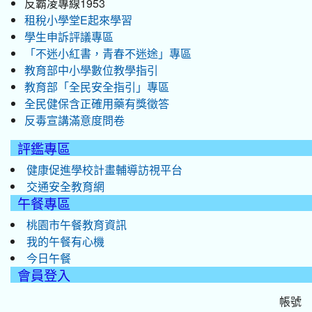
反霸凌專線1953
租稅小學堂E起來學習
學生申訴評議專區
「不迷小紅書，青春不迷途」專區
教育部中小學數位教學指引
教育部「全民安全指引」專區
全民健保含正確用藥有獎徵答
反毒宣講滿意度問卷
評鑑專區
健康促進學校計畫輔導訪視平台
交通安全教育網
午餐專區
桃園市午餐教育資訊
我的午餐有心機
今日午餐
會員登入
帳號