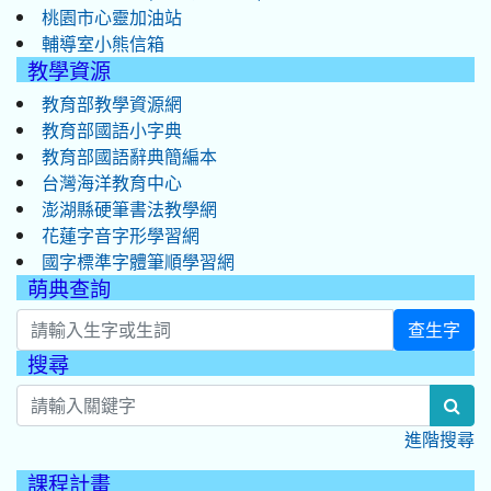
桃園市心靈加油站
輔導室小熊信箱
教學資源
教育部教學資源網
教育部國語小字典
教育部國語辭典簡編本
台灣海洋教育中心
澎湖縣硬筆書法教學網
花蓮字音字形學習網
國字標準字體筆順學習網
萌典查詢
查生字
搜尋
:::
sea
進階搜尋
課程計畫