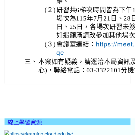
維。
(２)
研習共6梯次時間皆為下午1
場次為115年7月21日、28
日、25日，各場次研習未
如遇額滿請改參加其他場
(３)
會議室連結：
https://meet
qe
三、
本案如有疑義，請逕洽本局資訊及
心)，聯絡電話：03-3322101分機7
線上學習資源
:::