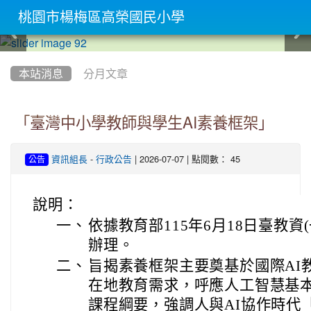
桃園市楊梅區高榮國民小學
:::
本站消息
分月文章
「臺灣中小學教師與學生AI素養框架」
-
| 2026-07-07 | 點閱數： 45
資訊組長
行政公告
公告
說明：
一、
依據教育部115年6月18日臺教資(一
辦理。
二、
旨揭素養框架主要奠基於國際AI
在地教育需求，呼應人工智慧基
課程綱要，強調人與AI協作時代