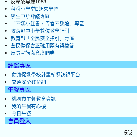
反霸凌專線1953
租稅小學堂E起來學習
學生申訴評議專區
「不迷小紅書，青春不迷途」專區
教育部中小學數位教學指引
教育部「全民安全指引」專區
全民健保含正確用藥有獎徵答
反毒宣講滿意度問卷
評鑑專區
健康促進學校計畫輔導訪視平台
交通安全教育網
午餐專區
桃園市午餐教育資訊
我的午餐有心機
今日午餐
會員登入
帳號