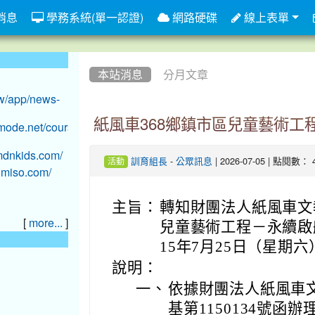
消息
學務系統(單一認證)
網路硬碟
線上表單
:::
本站消息
分月文章
紙風車368鄉鎮市區兒童藝術工
-
| 2026-07-05 | 點閱數： 
訓育組長
公眾訊息
活動
主旨：
轉知財團法人紙風車文
[
]
more...
兒童藝術工程－永續啟
15年7月25日（星期
說明：
一、
依據財團法人紙風車文
基第1150134號函辦