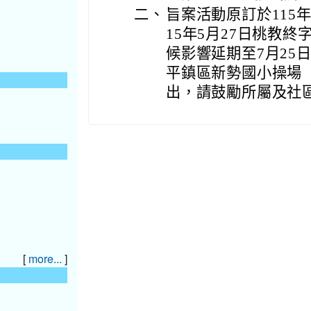
二、
旨案活動原訂於115
15年5月27日桃教終字
候影響延期至7月25
平鎮區新勢國小操場（
出，請鼓勵所屬及社
[
]
more...