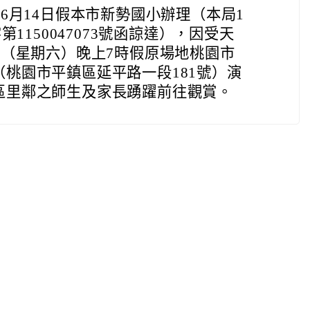
年6月14日假本市新勢國小辦理（本局1
第1150047073號函諒達），因受天
日（星期六）晚上7時假原場地桃園市
桃園市平鎮區延平路一段181號）演
區里鄰之師生及家長踴躍前往觀賞。