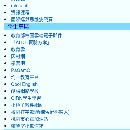
micro:bit
資訊課程
國際運算思維挑戰賽
學生專區
教育部校園雲端電子郵件
「AI Di+實驗方案」
教育雲
因材網
學習吧
PaGamO
均一教育平台
Cool English
酷課網路學校
CIRN學生學習
小桃子徵件網站
校園打字軟體(練習鍵盤輸入)
桃園市心靈加油站
輔導室小熊信箱