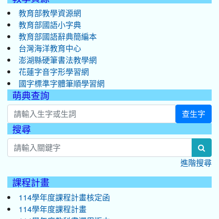
教育部教學資源網
教育部國語小字典
教育部國語辭典簡編本
台灣海洋教育中心
澎湖縣硬筆書法教學網
花蓮字音字形學習網
國字標準字體筆順學習網
萌典查詢
查生字
搜尋
:::
sea
進階搜尋
課程計畫
114學年度課程計畫核定函
114學年度課程計畫