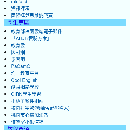
micro:bit
資訊課程
國際運算思維挑戰賽
學生專區
教育部校園雲端電子郵件
「AI Di+實驗方案」
教育雲
因材網
學習吧
PaGamO
均一教育平台
Cool English
酷課網路學校
CIRN學生學習
小桃子徵件網站
校園打字軟體(練習鍵盤輸入)
桃園市心靈加油站
輔導室小熊信箱
教學資源