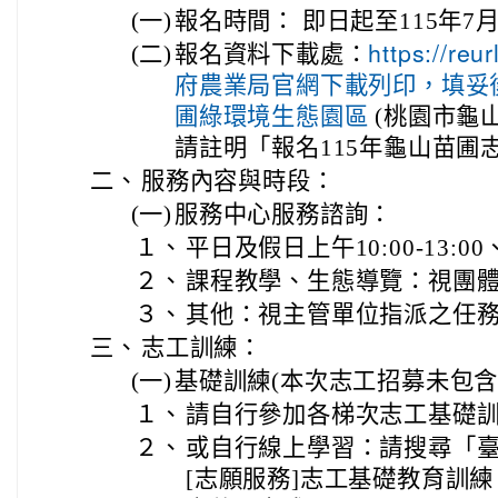
(一)
報名時間： 即日起至115年7月1
(二)
報名資料下載處：
https://r
府農業局官網下載列印，填妥
(桃園市龜山
圃綠環境生態園區
請註明「報名115年龜山苗圃
二、
服務內容與時段：
(一)
服務中心服務諮詢：
１、
平日及假日上午10:00-13:00、
２、
課程教學、生態導覽：視團體需
３、
其他：視主管單位指派之任
三、
志工訓練：
(一)
基礎訓練(本次志工招募未包含
１、
請自行參加各梯次志工基礎
２、
或自行線上學習：請搜尋「臺
[志願服務]志工基礎教育訓