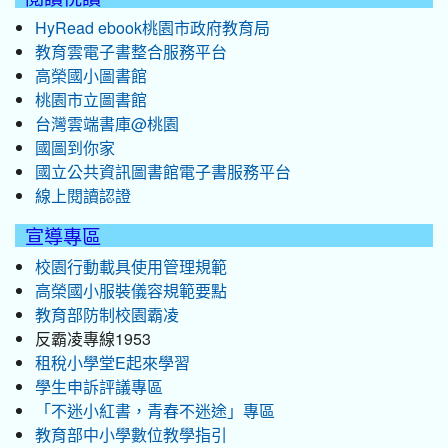
HyRead ebook桃園市政府教育局
教育雲電子書整合服務平台
高榮國小圖書館
桃園市立圖書館
台灣雲端書庫@桃園
國圖到你家
國立公共資訊圖書館電子書服務平台
線上閱讀認證
宣導專區
校園行動載具使用管理規範
高榮國小服裝儀容規範要點
教育部防制校園霸凌
反霸凌專線1953
租稅小學堂E起來學習
學生申訴評議專區
「不迷小紅書，青春不迷途」專區
教育部中小學數位教學指引