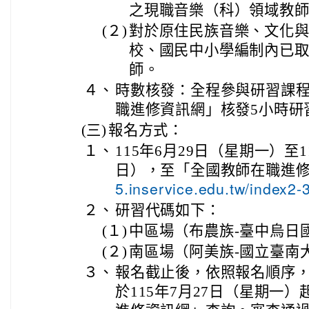
之現職音樂（科）領域教
(２)
對於原住民族音樂、文化
校、國民中小學編制內已
師。
４、
時數核發：全程參與研習課
職進修資訊網」核發5小時研
(三)
報名方式：
１、
115年6月29日（星期一）至1
日），至「全國教師在職進
5.inservice.edu.tw/index2-
２、
研習代碼如下：
(１)
中區場（布農族-臺中烏日國小
(２)
南區場（阿美族-國立臺南大學
３、
報名截止後，依照報名順序
於115年7月27日（星期一