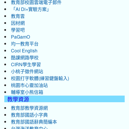
教育部校園雲端電子郵件
「AI Di+實驗方案」
教育雲
因材網
學習吧
PaGamO
均一教育平台
Cool English
酷課網路學校
CIRN學生學習
小桃子徵件網站
校園打字軟體(練習鍵盤輸入)
桃園市心靈加油站
輔導室小熊信箱
教學資源
教育部教學資源網
教育部國語小字典
教育部國語辭典簡編本
台灣海洋教育中心