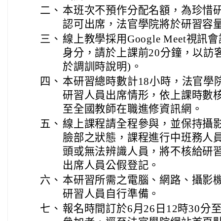
二、
本班次不預作分配名額，為珍惜
認可出席，法官學院將於研習容
三、
線上教學採用Google Meet
身分，請於上課前20分鐘，以訪
於調訓時說明)。
四、
本研習總時數計18小時，法官學
研習人員出席情形，依上課時數
至全國教師在職進修資訊網。
五、
線上課程請全程參與，並保持攝
臉部之狀態，課程進行中班務人
頭或無法辨識人員，將不核給研
出席人員公假登記。
六、
本研習所需之電腦、網路、攝影
研習人員自行準備。
七、
報名時間訂於6月26日12時30分