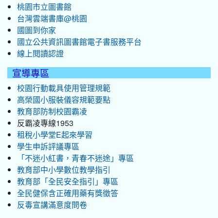
桃園市立圖書館
台灣雲端書庫@桃園
國圖到你家
國立公共資訊圖書館電子書服務平台
線上閱讀認證
宣導專區
校園行動載具使用管理規範
高榮國小服裝儀容規範要點
教育部防制校園霸凌
反霸凌專線1953
租稅小學堂E起來學習
學生申訴評議專區
「不迷小紅書，青春不迷途」專區
教育部中小學數位教學指引
教育部「全民安全指引」專區
全民健保含正確用藥有獎徵答
反毒宣講滿意度問卷