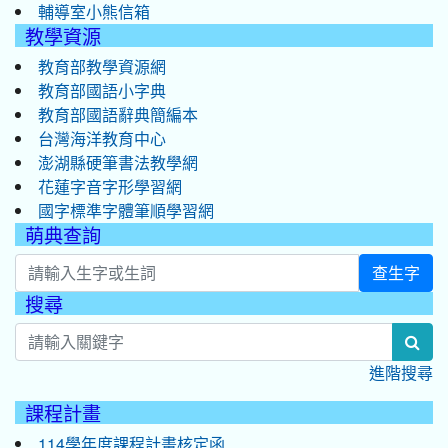
輔導室小熊信箱
教學資源
教育部教學資源網
教育部國語小字典
教育部國語辭典簡編本
台灣海洋教育中心
澎湖縣硬筆書法教學網
花蓮字音字形學習網
國字標準字體筆順學習網
萌典查詢
查生字
搜尋
:::
sea
進階搜尋
課程計畫
114學年度課程計畫核定函