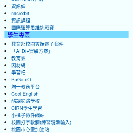
資訊課
micro:bit
資訊課程
國際運算思維挑戰賽
學生專區
教育部校園雲端電子郵件
「AI Di+實驗方案」
教育雲
因材網
學習吧
PaGamO
均一教育平台
Cool English
酷課網路學校
CIRN學生學習
小桃子徵件網站
校園打字軟體(練習鍵盤輸入)
桃園市心靈加油站