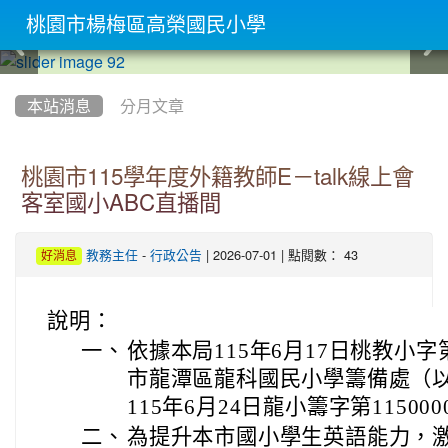
桃園市楊梅區高榮國民小學
:::
本站消息
分月文章
桃園市115學年度外籍教師E－talk線上會
客室國小ABC直播間
-
| 2026-07-01 | 點閱數： 43
教務主任
行政公告
好消息
說明：
一、
依據本局115年6月17日桃教小字第
市龍潭區龍科國民小學籌備處（
115年6月24日龍小籌字第11500
二、
為提升本市國小學生英語能力，