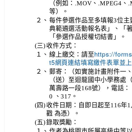
（例如：.MOV、.MPEG4、.M
等）。
２、
每件參選作品至多填報3位主
典範遴選活動報名表」、「
「參選作品授權切結書」。
(三)
收件方式：
１、
線上繳交：請至
https://for
t5網頁連結填寫繳件表單並
２、
郵寄：（如實施計畫附件一
（送）至迴龍國中小學務處（
萬壽路一段168號），電話：（0
0 、317。
(四)
收件日期：自即日起至116年
戳 為憑）。
(五)
錄取獎勵：
１、
作者為桃園市所屬高級中等