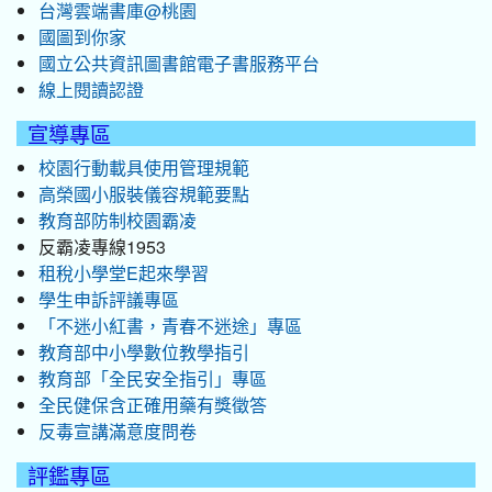
台灣雲端書庫@桃園
國圖到你家
國立公共資訊圖書館電子書服務平台
線上閱讀認證
宣導專區
校園行動載具使用管理規範
高榮國小服裝儀容規範要點
教育部防制校園霸凌
反霸凌專線1953
租稅小學堂E起來學習
學生申訴評議專區
「不迷小紅書，青春不迷途」專區
教育部中小學數位教學指引
教育部「全民安全指引」專區
全民健保含正確用藥有獎徵答
反毒宣講滿意度問卷
評鑑專區