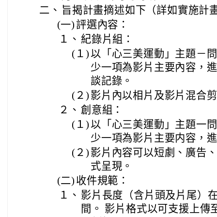
二、
旨揭計畫摘述如下（詳如實施計
(一)
評選內容：
１、
紀錄片組：
(１)
以「心三美運動」主題－
少一項為影片主要內容，
談記錄。
(２)
影片內以相片及影片混合
２、
創意組：
(１)
以「心三美運動」主題一
少一項為影片主要内容，
(２)
影片內容可以短劇、廣告、
式呈現。
(二)
收件規範：
１、
影片長度（含片頭及片尾）在2
間。 影片格式以可支援上傳至