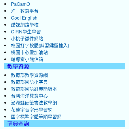
PaGamO
均一教育平台
Cool English
酷課網路學校
CIRN學生學習
小桃子徵件網站
校園打字軟體(練習鍵盤輸入)
桃園市心靈加油站
輔導室小熊信箱
教學資源
教育部教學資源網
教育部國語小字典
教育部國語辭典簡編本
台灣海洋教育中心
澎湖縣硬筆書法教學網
花蓮字音字形學習網
國字標準字體筆順學習網
萌典查詢