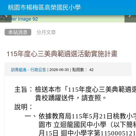
桃園市楊梅區高榮國民小學
:::
本站消息
分月文章
115年度心三美典範遴選活動實施計畫
-
| 2026-06-30 | 點閱數： 42
訓育組長
行政公告
主旨：
檢送本市「115年度心三美典範遴
貴校踴躍送件，請查照。
說明：
一、
依據教育局115年5月21日桃教小字
園市 立迴龍國民中小學（以下簡稱
月15日 迴中小學字第11500051