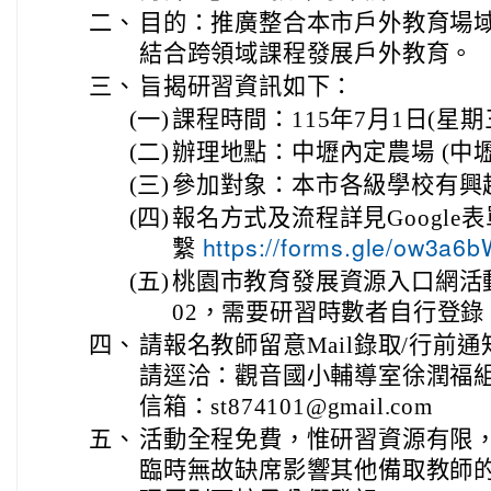
二、
目的：推廣整合本市戶外教育場
結合跨領域課程發展戶外教育。
三、
旨揭研習資訊如下：
(一)
課程時間：115年7月1日(星期三) 
(二)
辦理地點：中壢內定農場 (中壢
(三)
參加對象：本市各級學校有興
(四)
報名方式及流程詳見Googl
繫
https://forms.gle/ow3a
(五)
桃園市教育發展資源入口網活動編號
02，需要研習時數者自行登錄
四、
請報名教師留意Mail錄取/行前
請逕洽：觀音國小輔導室徐潤福組長47
信箱：st874101@gmail.com
五、
活動全程免費，惟研習資源有限
臨時無故缺席影響其他備取教師