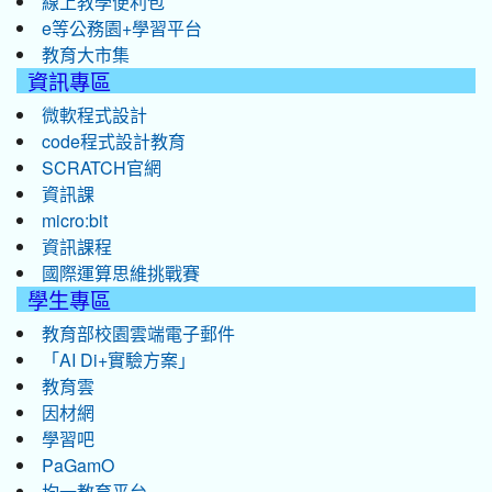
線上教學便利包
e等公務園+學習平台
教育大市集
資訊專區
微軟程式設計
code程式設計教育
SCRATCH官網
資訊課
micro:bit
資訊課程
國際運算思維挑戰賽
學生專區
教育部校園雲端電子郵件
「AI Di+實驗方案」
教育雲
因材網
學習吧
PaGamO
均一教育平台