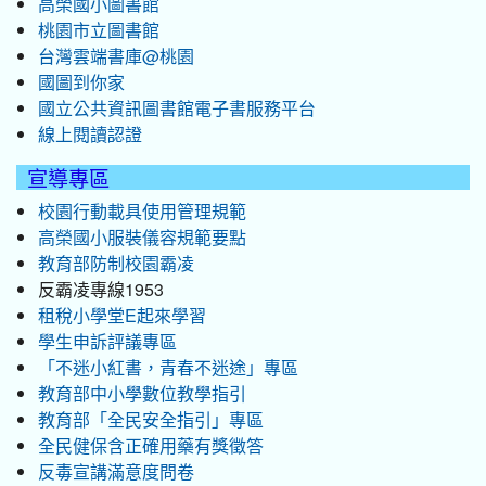
高榮國小圖書館
桃園市立圖書館
台灣雲端書庫@桃園
國圖到你家
國立公共資訊圖書館電子書服務平台
線上閱讀認證
宣導專區
校園行動載具使用管理規範
高榮國小服裝儀容規範要點
教育部防制校園霸凌
反霸凌專線1953
租稅小學堂E起來學習
學生申訴評議專區
「不迷小紅書，青春不迷途」專區
教育部中小學數位教學指引
教育部「全民安全指引」專區
全民健保含正確用藥有獎徵答
反毒宣講滿意度問卷