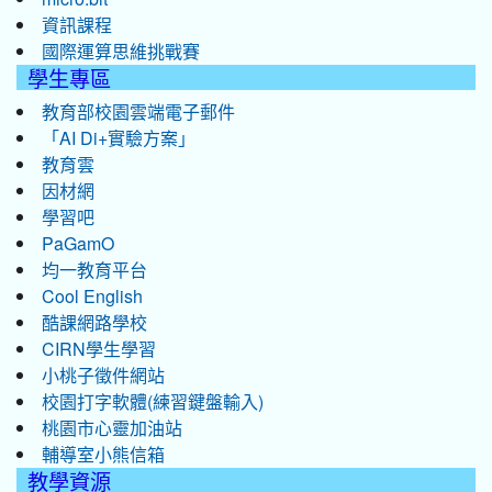
資訊課程
國際運算思維挑戰賽
學生專區
教育部校園雲端電子郵件
「AI Di+實驗方案」
教育雲
因材網
學習吧
PaGamO
均一教育平台
Cool English
酷課網路學校
CIRN學生學習
小桃子徵件網站
校園打字軟體(練習鍵盤輸入)
桃園市心靈加油站
輔導室小熊信箱
教學資源