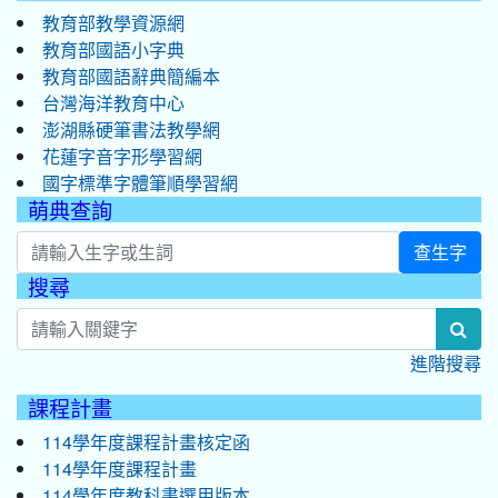
教育部教學資源網
教育部國語小字典
教育部國語辭典簡編本
台灣海洋教育中心
澎湖縣硬筆書法教學網
花蓮字音字形學習網
國字標準字體筆順學習網
萌典查詢
查生字
搜尋
:::
sea
進階搜尋
課程計畫
114學年度課程計畫核定函
114學年度課程計畫
114學年度教科書選用版本