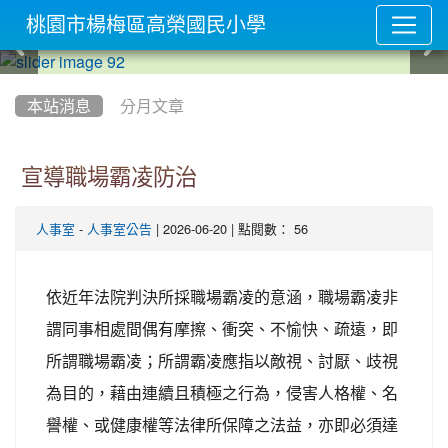
桃園市楊梅區高榮國民小學
:::
本站消息
分月文章
宣導職場霸凌防治
-
| 2026-06-20 | 點閱數： 56
人事室
人事室公告
依近年法院判決所採職場霸凌的意涵，職場霸凌非
謂同事相處間偶有摩擦、衝突、不愉快、疏遠，即
所謂職場霸凌；所謂霸凌應指以敵視、討厭、歧視
為目的，藉由連續且積極之行為，侵害人格權、名
譽權、或健康權等法律所保障之法益，亦即必須達