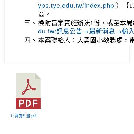
）【1
yps.tyc.edu.tw/index.php
區。
三、
檢附旨案實施辦法1份，或至本局
du.tw/訊息公告→最新消息→輸
四、
本案聯絡人：大勇國小教務處，電話(0
1) 實施計畫.pdf