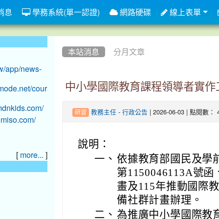
消息
學務系統(單一認證)
網路硬碟
線上表單
:::
本站消息
分月文章
中小學國際教育課程領導者實作
-
| 2026-06-03 | 點閱數： 
教務主任
行政公告
研習
說明：
[
]
more...
一、
依據教育部國民及學前
第1150046113
畫及115年推動國際
備社群計畫辦理。
二、
為推廣中小學國際教