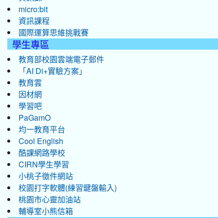
micro:bit
資訊課程
國際運算思維挑戰賽
學生專區
教育部校園雲端電子郵件
「AI Di+實驗方案」
教育雲
因材網
學習吧
PaGamO
均一教育平台
Cool English
酷課網路學校
CIRN學生學習
小桃子徵件網站
校園打字軟體(練習鍵盤輸入)
桃園市心靈加油站
輔導室小熊信箱