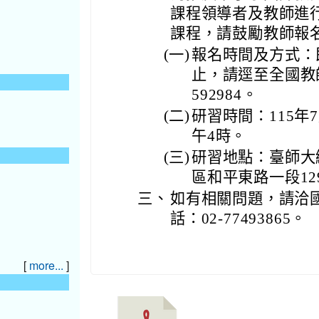
課程領導者及教師進
課程，請鼓勵教師報
(一)
報名時間及方式：即
止，請逕至全國教
592984。
(二)
研習時間：115年
午4時。
(三)
研習地點：臺師大
區和平東路一段12
三、
如有相關問題，請洽
話：02-77493865。
[
]
more...