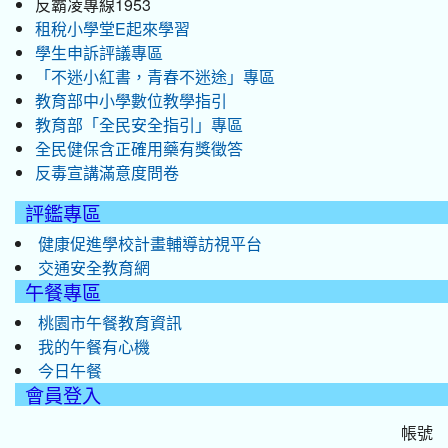
反霸凌專線1953
租稅小學堂E起來學習
學生申訴評議專區
「不迷小紅書，青春不迷途」專區
教育部中小學數位教學指引
教育部「全民安全指引」專區
全民健保含正確用藥有獎徵答
反毒宣講滿意度問卷
評鑑專區
健康促進學校計畫輔導訪視平台
交通安全教育網
午餐專區
桃園市午餐教育資訊
我的午餐有心機
今日午餐
會員登入
帳號