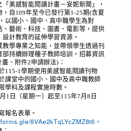
之「美感智能閱讀計畫－安妮新聞」，
自109年至今已發行第1-25期(含夏
)，以國小、國中、高中職學生為對
點、藝術、科技、圖書、電影等，提供
、設計教育的延伸學習資源。
感教學專業之知能，並帶領學生透過刊
育部持續辦理種子教師培訓，招募資訊
計畫、附件2申請辦法)：
115-1學期使用美感智能閱讀刊物
於課堂中的國小、國中及高中職教師
限學科及課程實施時數。
6月1日（星期一）起至115年7月8日
寫報名表單。
//forms.gle/8VAe2kTqLYcZMZ8t6。
會：