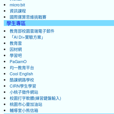
micro:bit
資訊課程
國際運算思維挑戰賽
學生專區
教育部校園雲端電子郵件
「AI Di+實驗方案」
教育雲
因材網
學習吧
PaGamO
均一教育平台
Cool English
酷課網路學校
CIRN學生學習
小桃子徵件網站
校園打字軟體(練習鍵盤輸入)
桃園市心靈加油站
輔導室小熊信箱