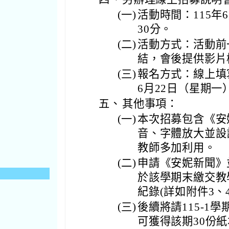
(一)
活動時間：115年
30分。
(二)
活動方式：活動前一週
結，會後提供影片
(三)
報名方式：線上填
6月22日（星期一
五、
其他事項：
(一)
本次招募包含《安
音、字體放大並設
教師多加利用。
(二)
申請《安妮新聞》
於該學期末繳交教
紀錄(詳如附件3、4
(三)
後續將請115-1
可獲得該期30份