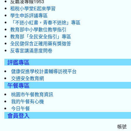
反霸凌專線1953
租稅小學堂E起來學習
學生申訴評議專區
「不迷小紅書，青春不迷途」專區
教育部中小學數位教學指引
教育部「全民安全指引」專區
全民健保含正確用藥有獎徵答
反毒宣講滿意度問卷
評鑑專區
健康促進學校計畫輔導訪視平台
交通安全教育網
午餐專區
桃園市午餐教育資訊
我的午餐有心機
今日午餐
會員登入
帳號