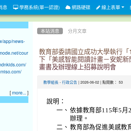
消息
學務系統(單一認證)
網路硬碟
線上表單
:::
本站消息
分月文章
教育部委請國立成功大學執行「1
下「美感智能閱讀計畫－安妮新聞
畫書及辦理線上招募說明會
-
| 2026-06-02 | 點閱數： 53
教學組長
行政公告
[
]
more...
說明：
一、
依據教育部115年5月2
辦理。
二、
教育部為促進美感教