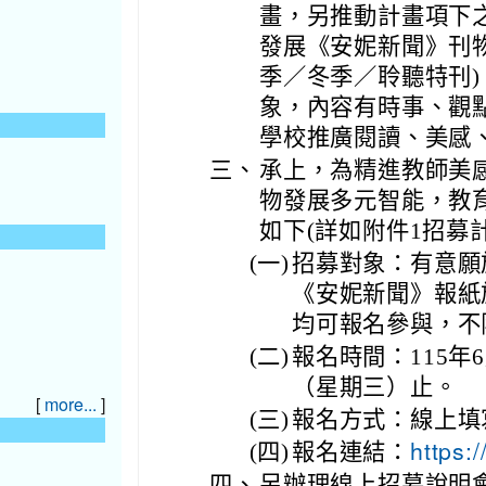
畫，另推動計畫項下
發展《安妮新聞》刊物，
季／冬季／聆聽特刊
象，內容有時事、觀
學校推廣閱讀、美感
三、
承上，為精進教師美
物發展多元智能，教
如下(詳如附件1招募
(一)
招募對象：有意願於
《安妮新聞》報紙
均可報名參與，不
(二)
報名時間：115年
（星期三）止。
[
]
more...
(三)
報名方式：線上填
(四)
報名連結：
https:
四、
另辦理線上招募說明