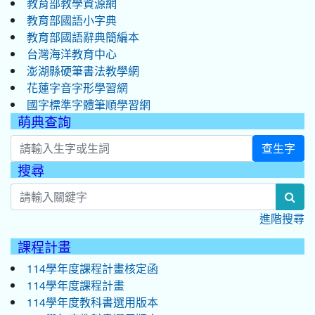
教育部教學資源網
教育部國語小字典
教育部國語辭典簡編本
台灣海洋教育中心
澎湖縣硬筆書法教學網
花蓮字音字形學習網
國字標準字體筆順學習網
萌典查詢
查生字
搜尋
:::
sea
進階搜尋
課程計畫
114學年度課程計畫核定函
114學年度課程計畫
114學年度教科書選用版本