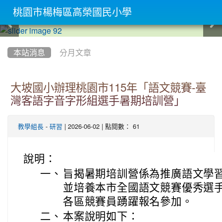
桃園市楊梅區高榮國民小學
:::
本站消息
分月文章
大坡國小辦理桃園市115年「語文競賽-臺
灣客語字音字形組選手暑期培訓營」
-
| 2026-06-02 | 點閱數： 61
教學組長
研習
說明：
一、
旨揭暑期培訓營係為推廣語文學
並培養本市全國語文競賽優秀選
各區競賽員踴躍報名參加。
二、
本案說明如下：