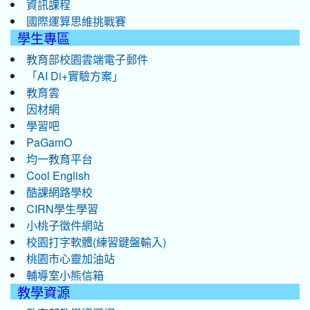
資訊課程
國際運算思維挑戰賽
學生專區
教育部校園雲端電子郵件
「AI Di+實驗方案」
教育雲
因材網
學習吧
PaGamO
均一教育平台
Cool English
酷課網路學校
CIRN學生學習
小桃子徵件網站
校園打字軟體(練習鍵盤輸入)
桃園市心靈加油站
輔導室小熊信箱
教學資源