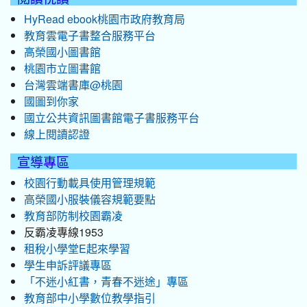
HyRead ebook桃園市政府教育局
教育雲電子書整合服務平台
高榮國小圖書館
桃園市立圖書館
台灣雲端書庫@桃園
國圖到你家
國立公共資訊圖書館電子書服務平台
線上閱讀認證
宣導專區
校園行動載具使用管理規範
高榮國小服裝儀容規範要點
教育部防制校園霸凌
反霸凌專線1953
租稅小學堂E起來學習
學生申訴評議專區
「不迷小紅書，青春不迷途」專區
教育部中小學數位教學指引