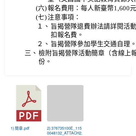
(六)
報名費用：每人新臺幣1,600
(七)
注意事項：
１、
旨揭營隊退費辦法請詳閱活
扣報名費。
２、
旨揭營隊參加學生交通自理
三、
檢附旨揭營隊活動簡章（含線上報
份。
1) 簡章.pdf
2) 376735100E_115
0048132_ATTACH2.