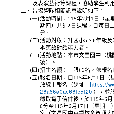
及表演藝術等課程，協助學生利
二、
旨揭營隊相關訊息說明如下：
(一)
活動時間：115年7月1日（星
期四）共計2日課程，自每日上午
分。
(二)
活動對象：升國小5、6年級及
本英語對話能力者。
(三)
活動地點：本市文昌國中（桃園
號）。
(四)
招生名額：上限66名，依報
(五)
報名日期：自115年6月1日（
放線上報名（網址：
https://
），並
26a66a0ac66fe5f20
錄取電子信件後，於115年6月
0分至115年6月17日（星期
室（文昌國中英語教育資源大