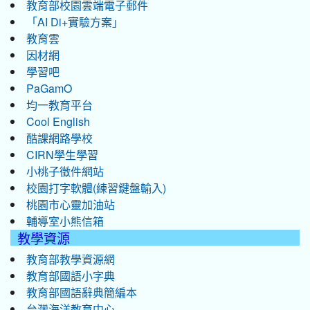
教育部校園雲端電子郵件
「AI Di+實驗方案」
教育雲
因材網
學習吧
PaGamO
均一教育平台
Cool English
酷課網路學校
CIRN學生學習
小桃子徵件網站
校園打字軟體(練習鍵盤輸入)
桃園市心靈加油站
輔導室小熊信箱
教學資源
教育部教學資源網
教育部國語小字典
教育部國語辭典簡編本
台灣海洋教育中心