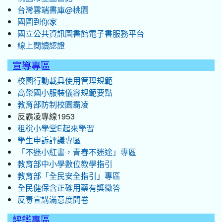
台灣雲端書庫@桃園
國圖到你家
國立公共資訊圖書館電子書服務平台
線上閱讀認證
宣導專區
校園行動載具使用管理規範
高榮國小服裝儀容規範要點
教育部防制校園霸凌
反霸凌專線1953
租稅小學堂E起來學習
學生申訴評議專區
「不迷小紅書，青春不迷途」專區
教育部中小學數位教學指引
教育部「全民安全指引」專區
全民健保含正確用藥有獎徵答
反毒宣講滿意度問卷
評鑑專區