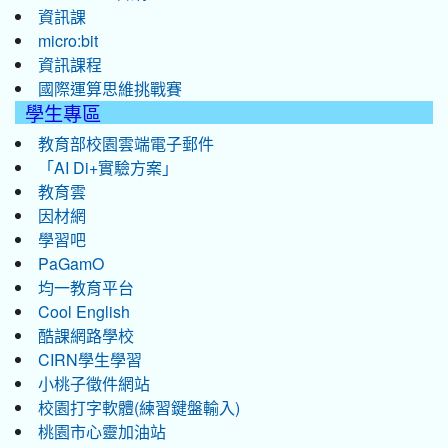
資訊課
micro:bit
資訊課程
國際運算思維挑戰賽
學生專區
教育部校園雲端電子郵件
「AI Di+實驗方案」
教育雲
因材網
學習吧
PaGamO
均一教育平台
Cool English
酷課網路學校
CIRN學生學習
小桃子徵件網站
校園打字軟體(練習鍵盤輸入)
桃園市心靈加油站