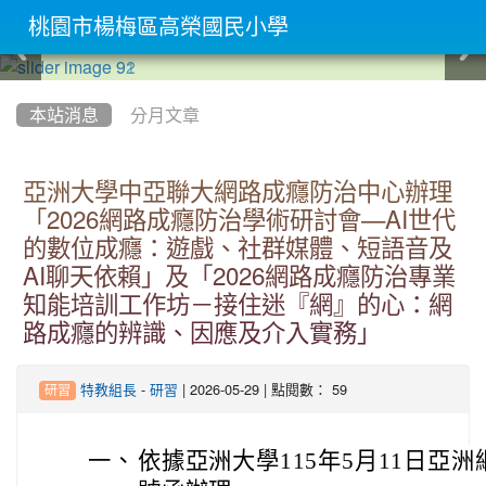
桃園市楊梅區高榮國民小學
:::
本站消息
分月文章
亞洲大學中亞聯大網路成癮防治中心辦理
「2026網路成癮防治學術研討會—AI世代
的數位成癮：遊戲、社群媒體、短語音及
AI聊天依賴」及「2026網路成癮防治專業
知能培訓工作坊－接住迷『網』的心：網
路成癮的辨識、因應及介入實務」
-
| 2026-05-29 | 點閱數： 59
特教組長
研習
研習
一、
依據亞洲大學115年5月11日亞洲網癮