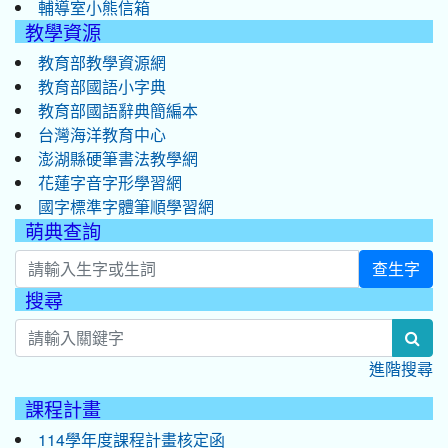
輔導室小熊信箱
教學資源
教育部教學資源網
教育部國語小字典
教育部國語辭典簡編本
台灣海洋教育中心
澎湖縣硬筆書法教學網
花蓮字音字形學習網
國字標準字體筆順學習網
萌典查詢
查生字
搜尋
:::
sea
進階搜尋
課程計畫
114學年度課程計畫核定函