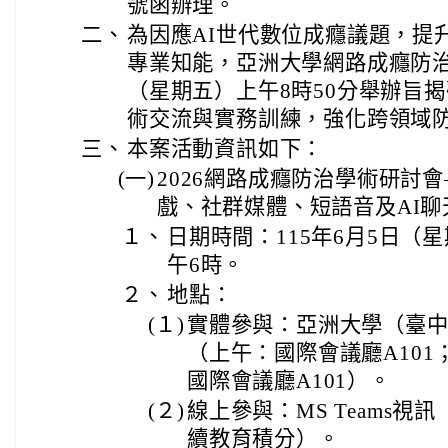
號函辦理。
二、
為因應AI世代數位成癮議題，提
專業知能，亞洲大學網路成癮防治中
（星期五）上午8時50分舉辦旨
術交流與實務訓練，強化跨領域
三、
本案活動資訊如下：
(一)
2026網路成癮防治學術研討
戲、社群媒體、短語音及AI聊
１、
日期時間：115年6月5日（
午6時。
２、
地點：
(１)
實體參與：亞洲大學（臺中
（上午：國際會議廳A101
國際會議廳A101）。
(２)
線上參與：MS Teams視
續教育積分）。