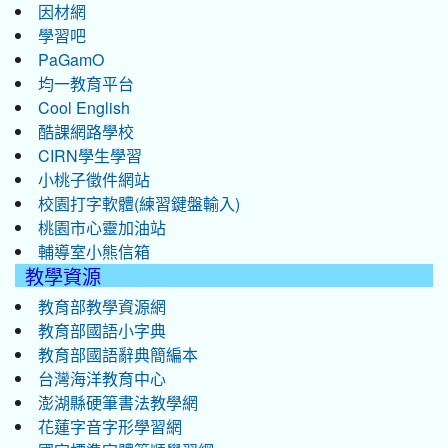
因材網
學習吧
PaGamO
均一教育平台
Cool English
酷課網路學校
CIRN學生學習
小桃子徵件網站
校園打字軟體(練習鍵盤輸入)
桃園市心靈加油站
輔導室小熊信箱
教學資源
教育部教學資源網
教育部國語小字典
教育部國語辭典簡編本
台灣海洋教育中心
澎湖縣硬筆書法教學網
花蓮字音字形學習網