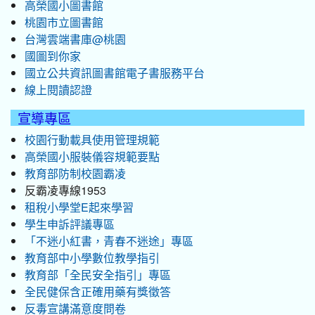
高榮國小圖書館
桃園市立圖書館
台灣雲端書庫@桃園
國圖到你家
國立公共資訊圖書館電子書服務平台
線上閱讀認證
宣導專區
校園行動載具使用管理規範
高榮國小服裝儀容規範要點
教育部防制校園霸凌
反霸凌專線1953
租稅小學堂E起來學習
學生申訴評議專區
「不迷小紅書，青春不迷途」專區
教育部中小學數位教學指引
教育部「全民安全指引」專區
全民健保含正確用藥有獎徵答
反毒宣講滿意度問卷