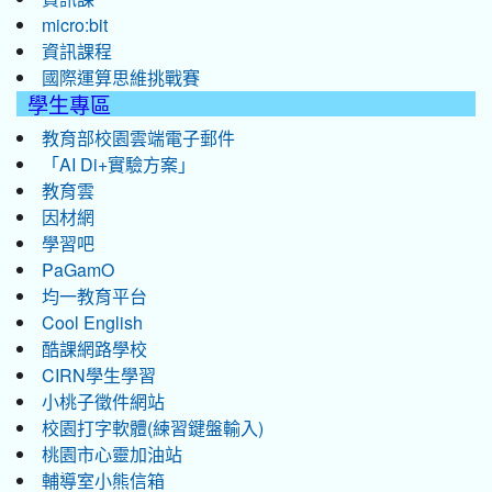
micro:bit
資訊課程
國際運算思維挑戰賽
學生專區
教育部校園雲端電子郵件
「AI Di+實驗方案」
教育雲
因材網
學習吧
PaGamO
均一教育平台
Cool English
酷課網路學校
CIRN學生學習
小桃子徵件網站
校園打字軟體(練習鍵盤輸入)
桃園市心靈加油站
輔導室小熊信箱