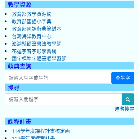
教學資源
教育部教學資源網
教育部國語小字典
教育部國語辭典簡編本
台灣海洋教育中心
澎湖縣硬筆書法教學網
花蓮字音字形學習網
國字標準字體筆順學習網
萌典查詢
查生字
搜尋
:::
sea
進階搜尋
課程計畫
114學年度課程計畫核定函
114學年度課程計畫