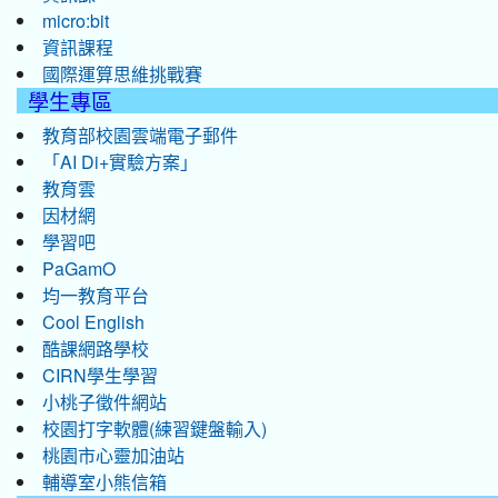
micro:bit
資訊課程
國際運算思維挑戰賽
學生專區
教育部校園雲端電子郵件
「AI Di+實驗方案」
教育雲
因材網
學習吧
PaGamO
均一教育平台
Cool English
酷課網路學校
CIRN學生學習
小桃子徵件網站
校園打字軟體(練習鍵盤輸入)
桃園市心靈加油站
輔導室小熊信箱