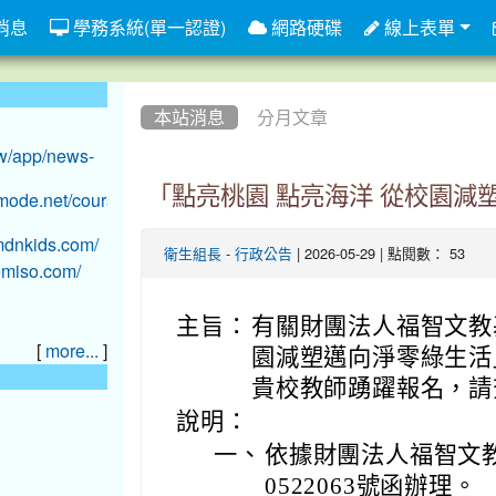
消息
學務系統(單一認證)
網路硬碟
線上表單
:::
本站消息
分月文章
「點亮桃園 點亮海洋 從校園減
-
| 2026-05-29 | 點閱數： 53
衛生組長
行政公告
主旨：
有關財團法人福智文教
[
]
more...
園減塑邁向淨零綠生活
貴校教師踴躍報名，請
說明：
一、
依據財團法人福智文教基
0522063號函辦理。