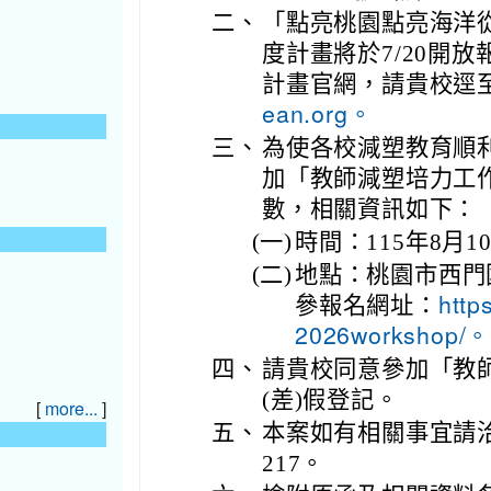
二、
「點亮桃園點亮海洋從
度計畫將於7/20開
計畫官網，請貴校逕
ean.org。
三、
為使各校減塑教育順
加「教師減塑培力工
數，相關資訊如下：
(一)
時間：115年8月1
(二)
地點：桃園市西門
參報名網址：
http
2026workshop/。
四、
請貴校同意參加「教
(差)假登記。
[
]
more...
五、
本案如有相關事宜請洽聯絡
217。