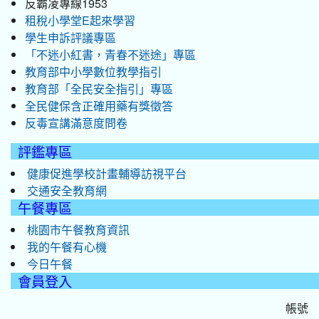
反霸凌專線1953
租稅小學堂E起來學習
學生申訴評議專區
「不迷小紅書，青春不迷途」專區
教育部中小學數位教學指引
教育部「全民安全指引」專區
全民健保含正確用藥有獎徵答
反毒宣講滿意度問卷
評鑑專區
健康促進學校計畫輔導訪視平台
交通安全教育網
午餐專區
桃園市午餐教育資訊
我的午餐有心機
今日午餐
會員登入
帳號