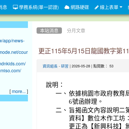
消息
學務系統(單一認證)
網路硬碟
線上表單
:::
本站消息
分月文章
更正115年5月15日龍國教字第115
-
| 2026-05-28 | 點閱數： 53
資訊組長
研習
說明：
[
]
more...
一、
依據桃園市政府教育局1
6號函辦理。
二、
旨揭函文內容說明二
資科】數位木作工坊
更正為【新興科技】