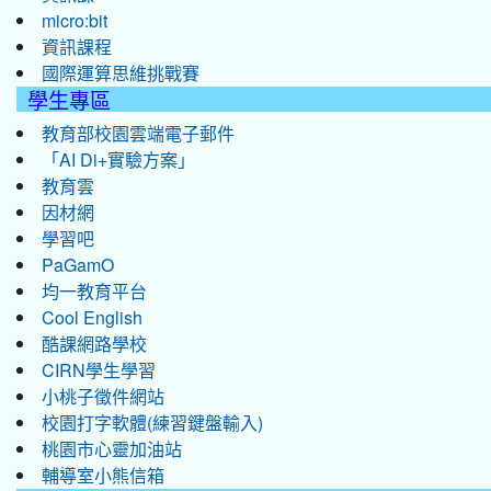
micro:bit
資訊課程
國際運算思維挑戰賽
學生專區
教育部校園雲端電子郵件
「AI Di+實驗方案」
教育雲
因材網
學習吧
PaGamO
均一教育平台
Cool English
酷課網路學校
CIRN學生學習
小桃子徵件網站
校園打字軟體(練習鍵盤輸入)
桃園市心靈加油站
輔導室小熊信箱