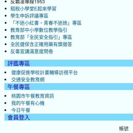
反霸凌專線1953
租稅小學堂E起來學習
學生申訴評議專區
「不迷小紅書，青春不迷途」專區
教育部中小學數位教學指引
教育部「全民安全指引」專區
全民健保含正確用藥有獎徵答
反毒宣講滿意度問卷
評鑑專區
健康促進學校計畫輔導訪視平台
交通安全教育網
午餐專區
桃園市午餐教育資訊
我的午餐有心機
今日午餐
會員登入
帳號