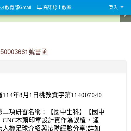
教育部Gmail
高榮線上教室
登入
0003661號書函
14年8月1日桃教資字第114007040
第二項研習名稱：【國中生科】【國中
：CNC木頭印章設計實作為誤植，謹
無人機足球介紹與帶隊經驗分享(詳如