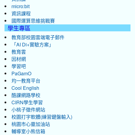
micro:bit
資訊課程
國際運算思維挑戰賽
學生專區
教育部校園雲端電子郵件
「AI Di+實驗方案」
教育雲
因材網
學習吧
PaGamO
均一教育平台
Cool English
酷課網路學校
CIRN學生學習
小桃子徵件網站
校園打字軟體(練習鍵盤輸入)
桃園市心靈加油站
輔導室小熊信箱