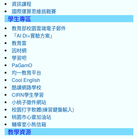
資訊課程
國際運算思維挑戰賽
學生專區
教育部校園雲端電子郵件
「AI Di+實驗方案」
教育雲
因材網
學習吧
PaGamO
均一教育平台
Cool English
酷課網路學校
CIRN學生學習
小桃子徵件網站
校園打字軟體(練習鍵盤輸入)
桃園市心靈加油站
輔導室小熊信箱
教學資源