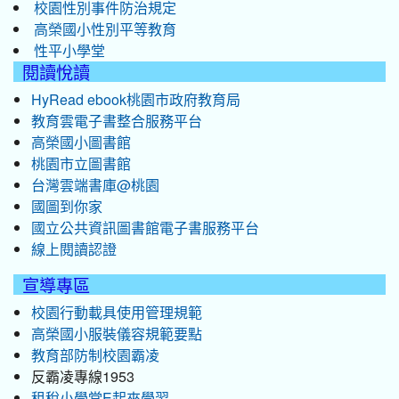
校園性別事件防治規定
高榮國小性別平等教育
性平小學堂
閱讀悅讀
HyRead ebook桃園市政府教育局
教育雲電子書整合服務平台
高榮國小圖書館
桃園市立圖書館
台灣雲端書庫@桃園
國圖到你家
國立公共資訊圖書館電子書服務平台
線上閱讀認證
宣導專區
校園行動載具使用管理規範
高榮國小服裝儀容規範要點
教育部防制校園霸凌
反霸凌專線1953
租稅小學堂E起來學習