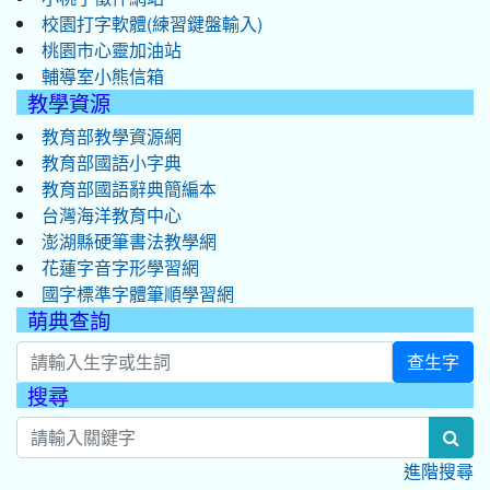
校園打字軟體(練習鍵盤輸入)
桃園市心靈加油站
輔導室小熊信箱
教學資源
教育部教學資源網
教育部國語小字典
教育部國語辭典簡編本
台灣海洋教育中心
澎湖縣硬筆書法教學網
花蓮字音字形學習網
國字標準字體筆順學習網
萌典查詢
查生字
搜尋
:::
sea
進階搜尋