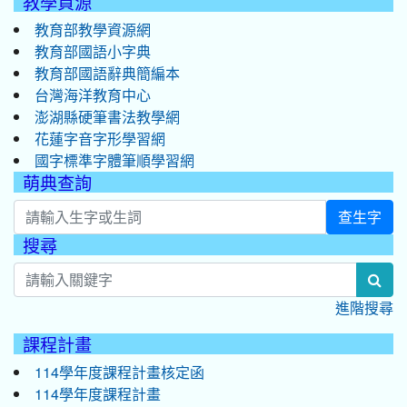
教學資源
教育部教學資源網
教育部國語小字典
教育部國語辭典簡編本
台灣海洋教育中心
澎湖縣硬筆書法教學網
花蓮字音字形學習網
國字標準字體筆順學習網
萌典查詢
查生字
搜尋
:::
sea
進階搜尋
課程計畫
114學年度課程計畫核定函
114學年度課程計畫