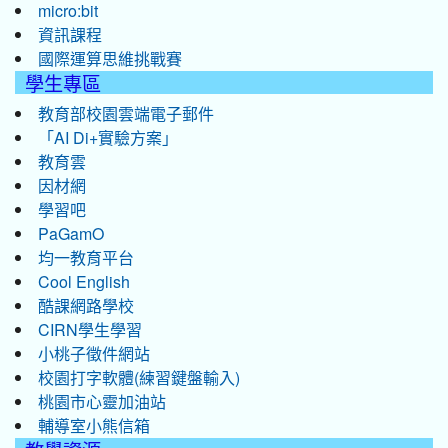
micro:bit
資訊課程
國際運算思維挑戰賽
學生專區
教育部校園雲端電子郵件
「AI Di+實驗方案」
教育雲
因材網
學習吧
PaGamO
均一教育平台
Cool English
酷課網路學校
CIRN學生學習
小桃子徵件網站
校園打字軟體(練習鍵盤輸入)
桃園市心靈加油站
輔導室小熊信箱