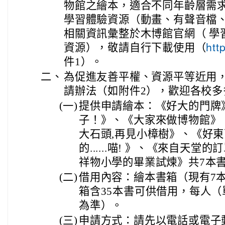
物館之繪本，適合不同年齡層需
學習體驗資源（動畫、有聲音檔
相關資訊彙整於木博館官網（ 學
資源），敬請自行下載使用（
htt
件1）。
二、
為促進友善平權、資源平等近用
請辦法（如附件2），歡迎各校
(一)
提供申請繪本：《好大的門牌
子！》、《大家來做博物館》（
大石頭,再見小樟樹》、《好
的......喵! 》、《來自天
祥物小學的畢業試煉》共7本
(二)
借用內容：繪本書箱（現有7
箱含35本書可供借用，每人（
為準）。
(三)
申請方式：請先以電話或電子