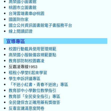
高榮國小圖書館
桃園市立圖書館
台灣雲端書庫@桃園
國圖到你家
國立公共資訊圖書館電子書服務平台
線上閱讀認證
宣導專區
校園行動載具使用管理規範
高榮國小服裝儀容規範要點
教育部防制校園霸凌
反霸凌專線1953
租稅小學堂E起來學習
學生申訴評議專區
「不迷小紅書，青春不迷途」專區
教育部中小學數位教學指引
教育部「全民安全指引」專區
全民健保含正確用藥有獎徵答
反毒宣講滿意度問卷