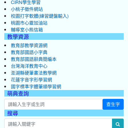
CIRN學生學習
小桃子徵件網站
校園打字軟體(練習鍵盤輸入)
桃園市心靈加油站
輔導室小熊信箱
教學資源
教育部教學資源網
教育部國語小字典
教育部國語辭典簡編本
台灣海洋教育中心
澎湖縣硬筆書法教學網
花蓮字音字形學習網
國字標準字體筆順學習網
萌典查詢
查生字
搜尋
:::
sea