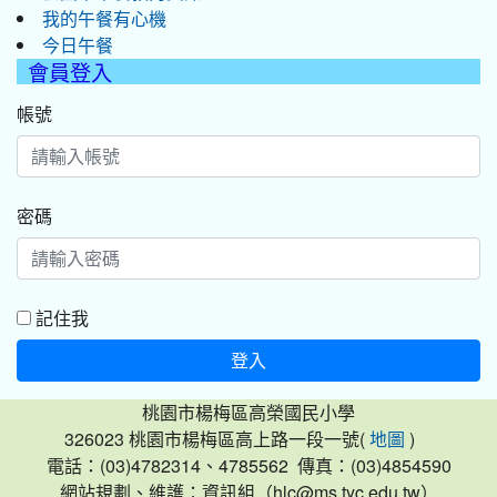
我的午餐有心機
今日午餐
會員登入
帳號
密碼
記住我
登入
桃園市楊梅區高榮國民小學
326023 桃園市楊梅區高上路一段一號(
)
地圖
電話：(03)4782314、4785562 傳真：(03)4854590
網站規劃、維護：資訊組（hlc@ms.tyc.edu.tw）