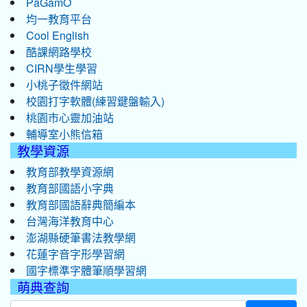
PaGamO
均一教育平台
Cool English
酷課網路學校
CIRN學生學習
小桃子徵件網站
校園打字軟體(練習鍵盤輸入)
桃園市心靈加油站
輔導室小熊信箱
教學資源
教育部教學資源網
教育部國語小字典
教育部國語辭典簡編本
台灣海洋教育中心
澎湖縣硬筆書法教學網
花蓮字音字形學習網
國字標準字體筆順學習網
萌典查詢