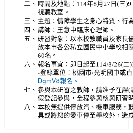
二、
時間及地點：114年8月27日(三)9
視聽教室。
三、
主題：情障學生之身心特質、行
四、
講師：王意中臨床心理師。
五、
研習對象：以本校教職員及家長
放本市各公私立國民中小學校相
60名。
六、
報名事宜：即日起至114/8/26(
-登錄單位：桃園市/光明國中或
DgmV8報名。
七、
參與本研習之教師，請准予在課(事
假登記參與，全程參與核與研習時
八、
本校無提供停放汽、機車服務，
具或將您的愛車停至學校外，造