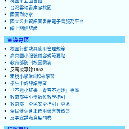
桃園市立圖書館
台灣雲端書庫@桃園
國圖到你家
國立公共資訊圖書館電子書服務平台
線上閱讀認證
宣導專區
校園行動載具使用管理規範
高榮國小服裝儀容規範要點
教育部防制校園霸凌
反霸凌專線1953
租稅小學堂E起來學習
學生申訴評議專區
「不迷小紅書，青春不迷途」專區
教育部中小學數位教學指引
教育部「全民安全指引」專區
全民健保含正確用藥有獎徵答
反毒宣講滿意度問卷