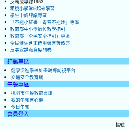
反霸凌專線1953
租稅小學堂E起來學習
學生申訴評議專區
「不迷小紅書，青春不迷途」專區
教育部中小學數位教學指引
教育部「全民安全指引」專區
全民健保含正確用藥有獎徵答
反毒宣講滿意度問卷
評鑑專區
健康促進學校計畫輔導訪視平台
交通安全教育網
午餐專區
桃園市午餐教育資訊
我的午餐有心機
今日午餐
會員登入
帳號