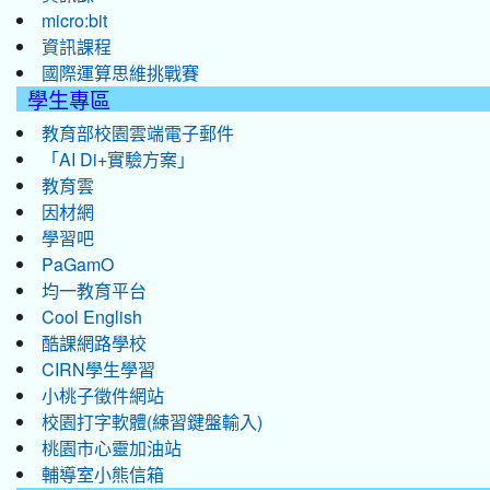
micro:bit
資訊課程
國際運算思維挑戰賽
學生專區
教育部校園雲端電子郵件
「AI Di+實驗方案」
教育雲
因材網
學習吧
PaGamO
均一教育平台
Cool English
酷課網路學校
CIRN學生學習
小桃子徵件網站
校園打字軟體(練習鍵盤輸入)
桃園市心靈加油站
輔導室小熊信箱