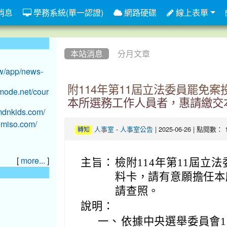
消息
學務系統(單一認證)
網路硬碟
線上表單
:::
本站消息
分月文章
附114年第11屆立法委員罷免
本所選務工作人員者，惠請繳交
-
| 2025-06-26 | 點閱數： 
人事室
人事室公告
轉知
[
]
more...
主旨：
檢附114年第11屆立
料卡，請有意願擔任本
請查照。
說明：
一、
依據中央選舉委員會114