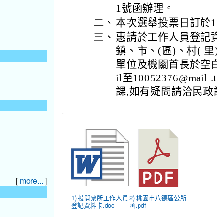
1號函辦理。
二、
本次選舉投票日訂於1
三、
惠請於工作人員登記資
鎮、市、(區)、村(
單位及機關首長於空白處核
il至10052376@mai
課,如有疑問請洽民政課0
[
]
more...
1) 投開票所工作人員
2) 桃園市八德區公所
登記資料卡.doc
函.pdf