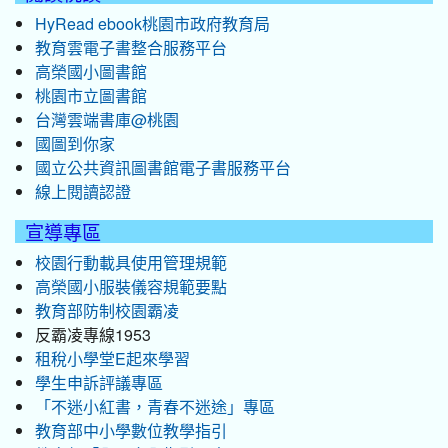
HyRead ebook桃園市政府教育局
教育雲電子書整合服務平台
高榮國小圖書館
桃園市立圖書館
台灣雲端書庫@桃園
國圖到你家
國立公共資訊圖書館電子書服務平台
線上閱讀認證
宣導專區
校園行動載具使用管理規範
高榮國小服裝儀容規範要點
教育部防制校園霸凌
反霸凌專線1953
租稅小學堂E起來學習
學生申訴評議專區
「不迷小紅書，青春不迷途」專區
教育部中小學數位教學指引