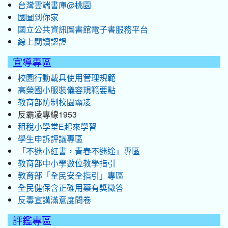
台灣雲端書庫@桃園
國圖到你家
國立公共資訊圖書館電子書服務平台
線上閱讀認證
宣導專區
校園行動載具使用管理規範
高榮國小服裝儀容規範要點
教育部防制校園霸凌
反霸凌專線1953
租稅小學堂E起來學習
學生申訴評議專區
「不迷小紅書，青春不迷途」專區
教育部中小學數位教學指引
教育部「全民安全指引」專區
全民健保含正確用藥有獎徵答
反毒宣講滿意度問卷
評鑑專區