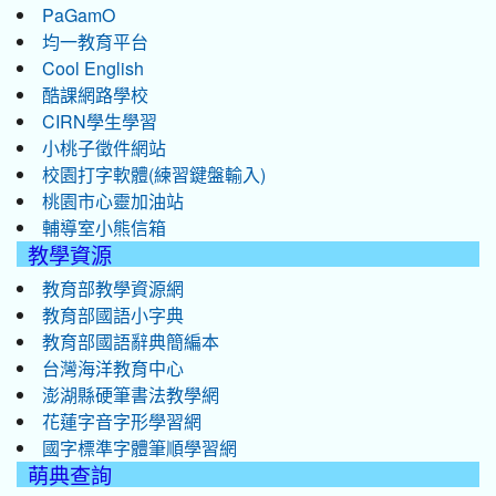
PaGamO
均一教育平台
Cool English
酷課網路學校
CIRN學生學習
小桃子徵件網站
校園打字軟體(練習鍵盤輸入)
桃園市心靈加油站
輔導室小熊信箱
教學資源
教育部教學資源網
教育部國語小字典
教育部國語辭典簡編本
台灣海洋教育中心
澎湖縣硬筆書法教學網
花蓮字音字形學習網
國字標準字體筆順學習網
萌典查詢