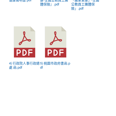
健康聲明書.pdf
康-全國公教員工團
『闔家安康』-全國
體保險』.pdf
公教員工團體保
險」.pdf
4) 行政院人事行政總
5) 桃園市政府書函.p
處 函.pdf
df