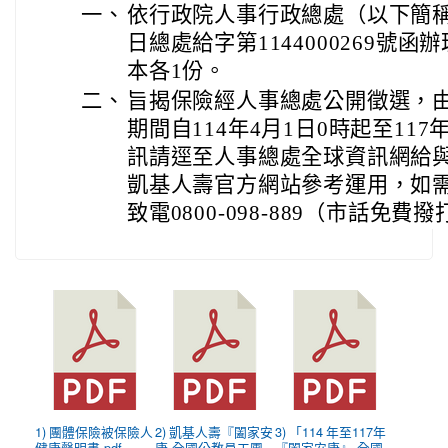
一、
依行政院人事行政總處（以下簡稱人
日總處給字第1144000269號
本各1份。
二、
旨揭保險經人事總處公開徵選，
期間自114年4月1日0時起至117
訊請逕至人事總處全球資訊網給
凱基人壽官方網站參考運用，如
致電0800-098-889（市話免費
1) 團體保險被保險人
2) 凱基人壽『闔家安
3) 「114 年至117年