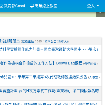
教育部Gmail
高榮線上教室
登入
(
/ 585 /
)
選培訓班簡章
教務主任
校內公告(須登入)
自然科學實驗操作能力計畫－國立臺灣師範大學國中、小場次」
(
/
作為機構合作後盾的工作方法】Brown Bag課程
教學組長
(
/
幼兒園109學年第二學期第3次代理教師甄選結果公告
人事室
習實施計畫-夢的N次方素養工作坊(臺東場)」第二階段報名時
份，詳如附件，懇請轉知所屬身心障礙〈第1類〉學生或其家