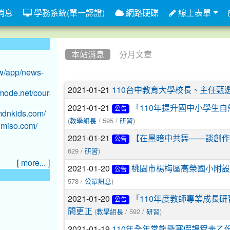
消息
學務系統(單一認證)
網路硬碟
線上表單
:::
本站消息
分月文章
文章列表
2021-01-21
110台中教育大學校長、主任甄
2021-01-21
「110年提升國中小學生
公告
(
/ 595 /
)
教學組長
研習
2021-01-21
【在黑暗中共舞——談創作者
公告
629 /
)
研習
[
]
more...
2021-01-20
桃園市楊梅區高榮國小附設
公告
578 /
)
公眾訊息
2021-01-20
「110年度教師專業成長研
公告
(
/ 592 /
)
間更正
教學組長
研習
2021-01-19
110年全年常態暨寒假課程表乙