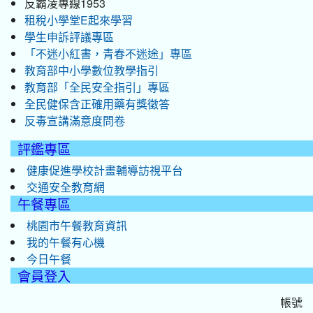
反霸凌專線1953
租稅小學堂E起來學習
學生申訴評議專區
「不迷小紅書，青春不迷途」專區
教育部中小學數位教學指引
教育部「全民安全指引」專區
全民健保含正確用藥有獎徵答
反毒宣講滿意度問卷
評鑑專區
健康促進學校計畫輔導訪視平台
交通安全教育網
午餐專區
桃園市午餐教育資訊
我的午餐有心機
今日午餐
會員登入
帳號