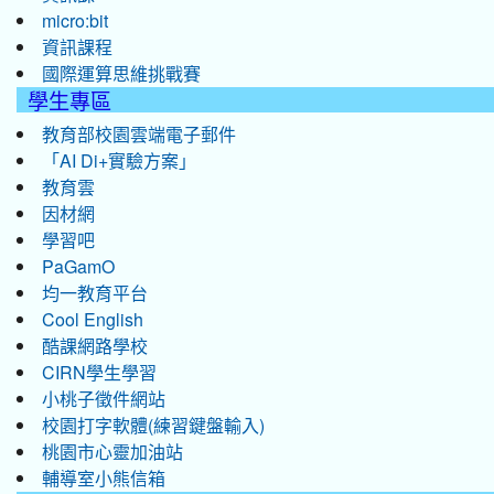
micro:bit
資訊課程
國際運算思維挑戰賽
學生專區
教育部校園雲端電子郵件
「AI Di+實驗方案」
教育雲
因材網
學習吧
PaGamO
均一教育平台
Cool English
酷課網路學校
CIRN學生學習
小桃子徵件網站
校園打字軟體(練習鍵盤輸入)
桃園市心靈加油站
輔導室小熊信箱