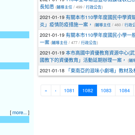
(
/ 499 /
)
長知悉
輔導主任
行政公告
2021-01-19
有關本市110學年度國民中學
(
/ 460 /
炎」疫情防疫措施一案，
輔導主任
行政
2021-01-19
有關本市110學年度國民小學
(
/ 477 /
)
一案
輔導主任
行政公告
2021-01-19
本市高國中資優教育資源中心(武
(
國教下的資優教育」活動延期辦理一案，
輔
2021-01-18
「東南亞的滋味小劇場」教材及
(current)
«
‹
1081
1082
1083
1084
[
]
more...