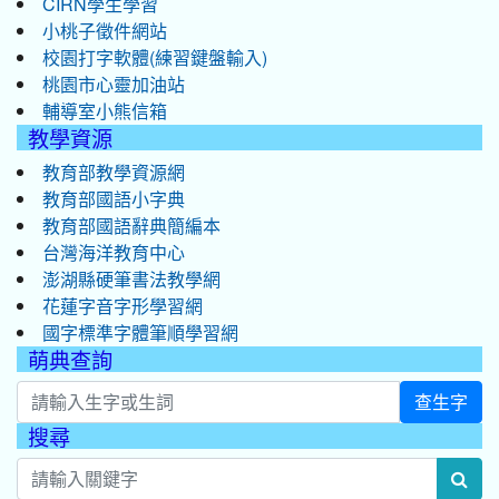
CIRN學生學習
小桃子徵件網站
校園打字軟體(練習鍵盤輸入)
桃園市心靈加油站
輔導室小熊信箱
教學資源
教育部教學資源網
教育部國語小字典
教育部國語辭典簡編本
台灣海洋教育中心
澎湖縣硬筆書法教學網
花蓮字音字形學習網
國字標準字體筆順學習網
萌典查詢
查生字
搜尋
:::
sea