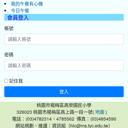
我的午餐有心機
今日午餐
會員登入
帳號
密碼
記住我
登入
桃園市楊梅區高榮國民小學
326023 桃園市楊梅區高上路一段一號(
)
地圖
電話：(03)4782314、4785562 傳真：(03)4854590
網站規劃、維護：資訊組（hlc@ms.tyc.edu.tw）