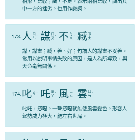
相形，比較；絀，不足。表示兩相比較，顯出其
中一方的拙劣。也用作謙詞。
人
謀
不
臧
ㄖ
ㄇ
ㄅ
ㄗ
173.
ˊ
ˊ
ˋ
ㄣ
ㄡ
ㄨ
ㄤ
謀，謀畫；臧，善、好；句謂人的謀畫不妥善。
常用以說明事情失敗的原因，是人為所導致，與
天命毫無關係。
叱
吒
風
雲
ㄓ
ㄈ
ㄩ
174.
ㄔ
ˋ
ˋ
ˊ
ㄚ
ㄥ
ㄣ
叱吒，怒喝。一聲怒喝就能使風雲變色。形容人
聲勢威力極大，能左右世局。