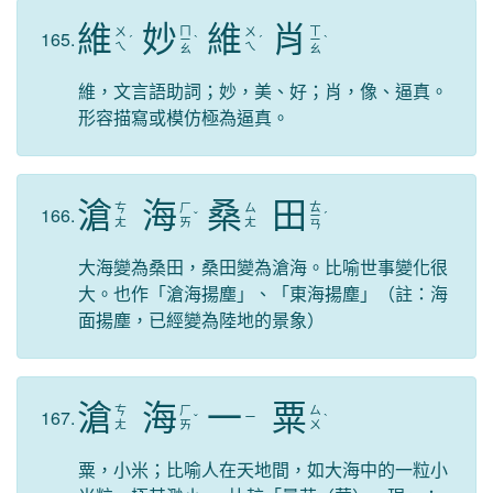
維
妙
維
肖
ㄇ
ㄒ
ㄨ
ㄨ
165.
ˊ
ㄧ
ˋ
ˊ
ㄧ
ˋ
ㄟ
ㄟ
ㄠ
ㄠ
維，文言語助詞；妙，美、好；肖，像、逼真。
形容描寫或模仿極為逼真。
滄
海
桑
田
ㄊ
ㄘ
ㄏ
ㄙ
166.
ˇ
ㄧ
ˊ
ㄤ
ㄞ
ㄤ
ㄢ
大海變為桑田，桑田變為滄海。比喻世事變化很
大。也作「滄海揚塵」、「東海揚塵」（註：海
面揚塵，已經變為陸地的景象）
滄
海
一
粟
ㄘ
ㄏ
ㄙ
167.
ㄧ
ˇ
ˋ
ㄤ
ㄞ
ㄨ
粟，小米；比喻人在天地間，如大海中的一粒小