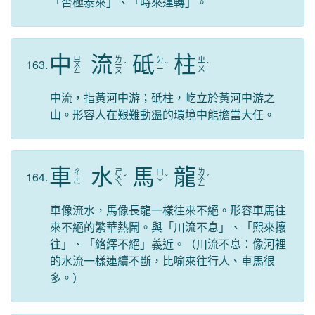
「否極泰來」、「時來運轉」。
中
流
砥
柱
ㄓ
ㄌ
ㄉ
ㄓ
163.
ㄨ
ㄧ
ˊ
ˇ
ˋ
ㄧ
ㄨ
ㄥ
ㄡ
中流，指黃河中游；砥柱，屹立於黃河中游之
山。形容人在艱難動盪的環境中能擔當大任。
車
水
馬
龍
ㄕ
ㄌ
ㄔ
ㄇ
164.
ㄨ
ˇ
ˇ
ㄨ
ˊ
ㄜ
ㄚ
ㄟ
ㄥ
車像流水，馬像長龍一樣往來不絕。形容車馬往
來不絕的繁華熱鬧。與「川流不息」、「熙來攘
往」、「絡繹不絕」義近。（川流不息：像河裡
的水流一樣連續不斷，比喻來往行人、車馬很
多。）