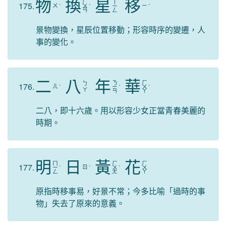
物
換
星
移
ㄏ
ㄒ
175.
ㄨ
ㄧ
ˋ
ㄨ
ˋ
ㄧ
ˊ
ㄢ
ㄥ
景物變換，星辰位置移動；形容時序的變遷，人
事的變化。
二
八
年
華
ㄋ
ㄏ
ㄅ
176.
ㄦ
ˋ
ㄧ
ˊ
ㄨ
ˊ
ㄚ
ㄢ
ㄚ
二八，即十六歲。用以形容少女正當青春美麗的
時期。
明
日
黃
花
ㄇ
ㄏ
ㄏ
177.
ㄖ
ㄧ
ˊ
ˋ
ㄨ
ˊ
ㄨ
ㄥ
ㄤ
ㄚ
原指時移事易，好景不常；今多比喻「過時的事
物」失去了原來的意義。