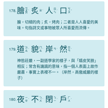
膾
炙
人
口
ㄎ
ㄖ
ㄎ
178.
ㄓ
ㄨ
ˋ
ˋ
ˊ
ˇ
ㄣ
ㄡ
ㄞ
膾，切細的肉；炙，烤肉；二者是人人喜愛的美
味。句指詩文或事物被眾人所喜愛而流傳。
道
貌
岸
然
ㄉ
ㄇ
ㄖ
179.
ㄢ
ˋ
ˋ
ˋ
ˊ
ㄠ
ㄠ
ㄢ
神態莊嚴，一副道學家的樣子，與「嬉皮笑臉」
相反；常含有譏諷的意味，指一個人表面上故作
嚴肅，事實上表裡不一。（岸然，高傲威嚴的樣
子）
夜
不
閉
戶
ㄧ
ㄅ
ㄅ
ㄏ
180.
ˋ
ˋ
ˋ
ˋ
ㄝ
ㄨ
ㄧ
ㄨ