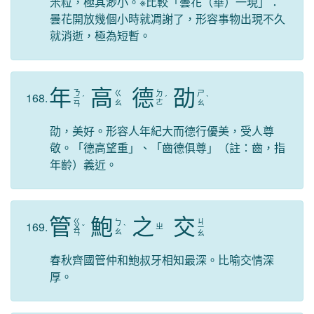
米粒，極其渺小。※比較「曇花（華）一現」：
曇花開放幾個小時就凋謝了，形容事物出現不久
就消逝，極為短暫。
年
高
德
劭
ㄋ
ㄍ
ㄉ
ㄕ
168.
ㄧ
ˊ
ˊ
ˋ
ㄠ
ㄜ
ㄠ
ㄢ
劭，美好。形容人年紀大而德行優美，受人尊
敬。「德高望重」、「齒德俱尊」（註：齒，指
年齡）義近。
管
鮑
之
交
ㄍ
ㄐ
ㄅ
169.
ㄓ
ㄨ
ˇ
ˋ
ㄧ
ㄠ
ㄢ
ㄠ
春秋齊國管仲和鮑叔牙相知最深。比喻交情深
厚。