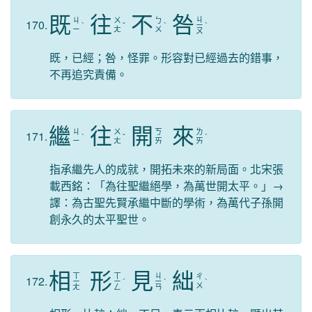
既
往
不
咎
ㄐ
ㄐ
ㄨ
ㄅ
170.
ˋ
ˇ
ˋ
ㄧ
ˋ
ㄧ
ㄤ
ㄨ
ㄡ
既，已經；咎，怪罪。形容對已經過去的錯事，
不再追究責備。
繼
往
開
來
ㄐ
ㄨ
ㄎ
ㄌ
171.
ˋ
ˇ
ˊ
ㄧ
ㄤ
ㄞ
ㄞ
指承繼先人的成就，開拓未來的新局面。北宋張
載西銘：「為往聖繼絕學，為萬世開太平。」→
譯：為古聖先賢承繼中斷的學術，為萬代子孫開
創永久的太平聖世。
相
形
見
絀
ㄒ
ㄒ
ㄐ
ㄔ
172.
ㄧ
ㄧ
ˊ
ㄧ
ˋ
ˋ
ㄨ
ㄤ
ㄥ
ㄢ