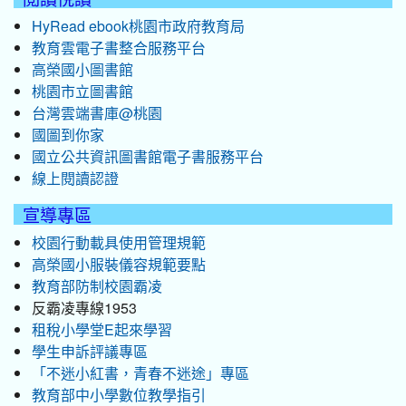
HyRead ebook桃園市政府教育局
教育雲電子書整合服務平台
高榮國小圖書館
桃園市立圖書館
台灣雲端書庫@桃園
國圖到你家
國立公共資訊圖書館電子書服務平台
線上閱讀認證
宣導專區
校園行動載具使用管理規範
高榮國小服裝儀容規範要點
教育部防制校園霸凌
反霸凌專線1953
租稅小學堂E起來學習
學生申訴評議專區
「不迷小紅書，青春不迷途」專區
教育部中小學數位教學指引