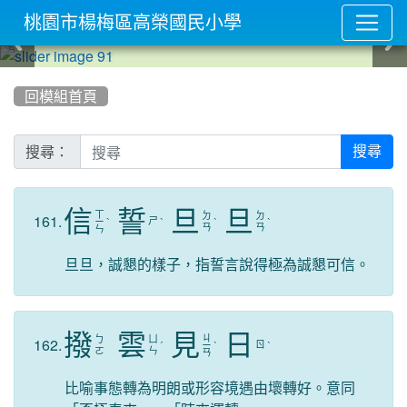
桃園市楊梅區高榮國民小學
:::
回模組首頁
搜尋：
搜尋
信
誓
旦
旦
ㄒ
ㄉ
ㄉ
161.
ㄕ
ㄧ
ˋ
ˋ
ˋ
ˋ
ㄢ
ㄢ
ㄣ
旦旦，誠懇的樣子，指誓言說得極為誠懇可信。
撥
雲
見
日
ㄐ
ㄅ
ㄩ
162.
ㄖ
ˊ
ㄧ
ˋ
ˋ
ㄛ
ㄣ
ㄢ
比喻事態轉為明朗或形容境遇由壞轉好。意同