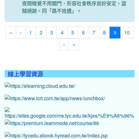
夜間睡覺不用關門，形容社會秩序良好安定，盜
賊絕跡。同「路不拾遺」。
(current)
«
‹
1
2
3
4
5
6
7
8
9
10
›
»
線上學習資源
:::