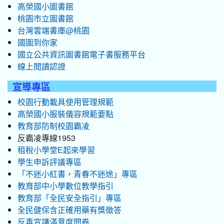
高榮國小圖書館
桃園市立圖書館
台灣雲端書庫@桃園
國圖到你家
國立公共資訊圖書館電子書服務平台
線上閱讀認證
宣導專區
校園行動載具使用管理規範
高榮國小服裝儀容規範要點
教育部防制校園霸凌
反霸凌專線1953
租稅小學堂E起來學習
學生申訴評議專區
「不迷小紅書，青春不迷途」專區
教育部中小學數位教學指引
教育部「全民安全指引」專區
全民健保含正確用藥有獎徵答
反毒宣講滿意度問卷