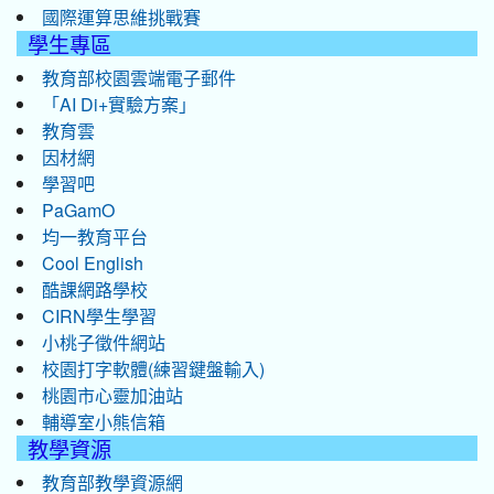
國際運算思維挑戰賽
學生專區
教育部校園雲端電子郵件
「AI Di+實驗方案」
教育雲
因材網
學習吧
PaGamO
均一教育平台
Cool English
酷課網路學校
CIRN學生學習
小桃子徵件網站
校園打字軟體(練習鍵盤輸入)
桃園市心靈加油站
輔導室小熊信箱
教學資源
教育部教學資源網