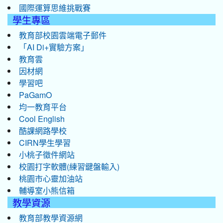
國際運算思維挑戰賽
學生專區
教育部校園雲端電子郵件
「AI Di+實驗方案」
教育雲
因材網
學習吧
PaGamO
均一教育平台
Cool English
酷課網路學校
CIRN學生學習
小桃子徵件網站
校園打字軟體(練習鍵盤輸入)
桃園市心靈加油站
輔導室小熊信箱
教學資源
教育部教學資源網